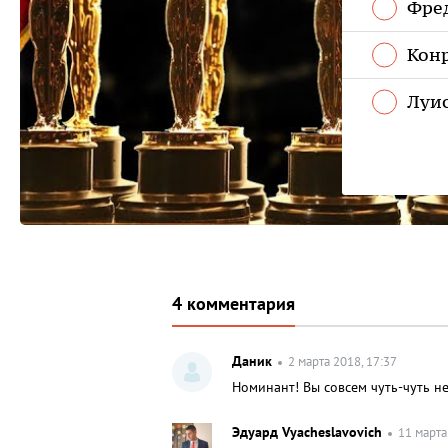
Фре
Кон
Луи
4 комментария
Даник
2 марта 2018, 17:37
Номинант! Вы совсем чуть-чуть н
Эдуард Vyacheslavovich
11 марта