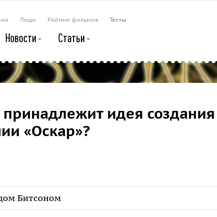
рия
Люди
Рейтинг фильмов
Тесты
Новости
Статьи
 принадлежит идея создания
ии «Оскар»?
дом Битсоном