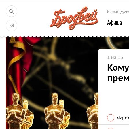
Киноиндуст
Афиша
ҚЗ
1 из 15
Кому
прем
Фре