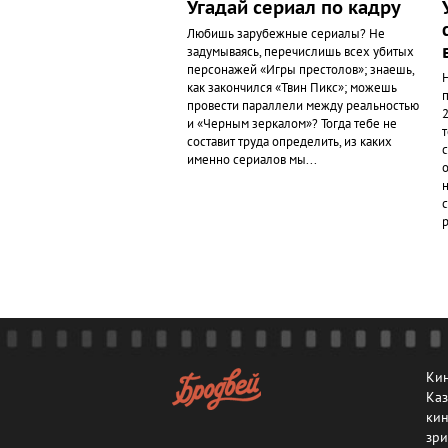
Угадай сериал по кадру
Любишь зарубежные сериалы? Не
задумываясь, перечислишь всех убитых
персонажей «Игры престолов»; знаешь,
Н
как закончился «Твин Пикс»; можешь
п
провести параллели между реальностью
2
и «Черным зеркалом»? Тогда тебе не
составит труда определить, из каких
именно сериалов мы...
с
р
Кин
Каз
кин
зри