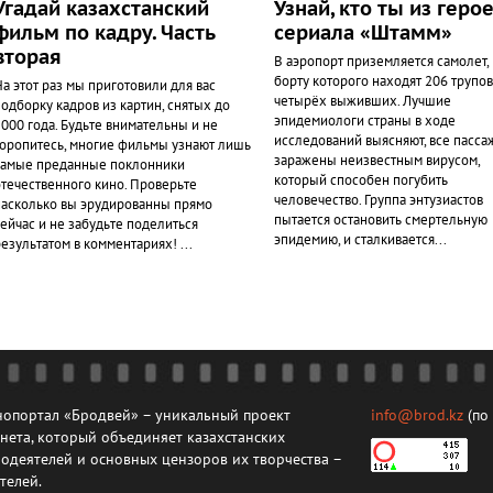
Угадай казахстанский
Узнай, кто ты из геро
фильм по кадру. Часть
сериала «Штамм»
вторая
В аэропорт приземляется самолет, 
борту которого находят 206 трупов
а этот раз мы приготовили для вас
четырёх выживших. Лучшие
одборку кадров из картин, снятых до
эпидемиологи страны в ходе
000 года. Будьте внимательны и не
исследований выясняют, все пасс
торопитесь, многие фильмы узнают лишь
заражены неизвестным вирусом,
самые преданные поклонники
который способен погубить
отечественного кино. Проверьте
человечество. Группа энтузиастов
насколько вы эрудированны прямо
пытается остановить смертельную
ейчас и не забудьте поделиться
эпидемию, и сталкивается...
езультатом в комментариях! ...
опортал «Бродвей» – уникальный проект
info@brod.kz
(по
нета, который объединяет казахстанских
одеятелей и основных цензоров их творчества –
телей.