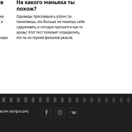
ев
На какого маньяка ты
похож?
на
Однажды проснувшись утром, ты
 и
понимаешь, что больше не можешь себя
сдерживать, и сегодня прольется чья-то
кровь! Этот тест поможет определить,
ажиры
кто ты из героев фильмов ужасов.
 всем вопросам)