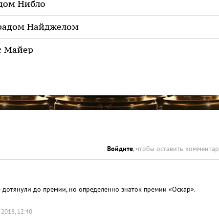
дом Нибло
радом Найджелом
с Майер
Войдите
, чтобы оставить коммента
е дотянули до премии, но определенно знаток премии «Оскар».
 2018, 12:40