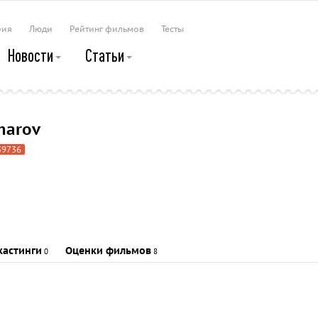
рия
Люди
Рейтинг фильмов
Тесты
Новости
Статьи
marov
39736
кастинги
Оценки фильмов
0
8