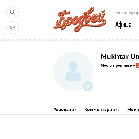
Киноиндуст
Афиша
ҚЗ
Mukhtar U
Место в рейтинге
–
Рецензии
Комментарии
Мои 
1
12