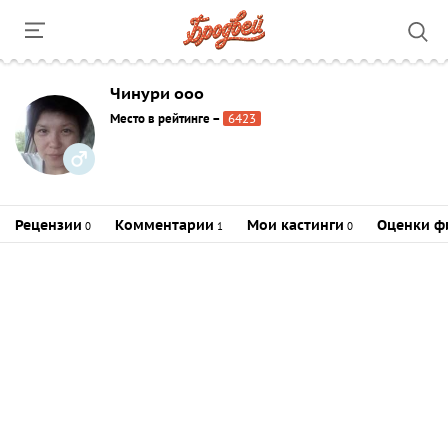
Чинури ооо
Место в рейтинге
–
6423
Рецензии
Комментарии
Мои кастинги
Оценки ф
0
1
0