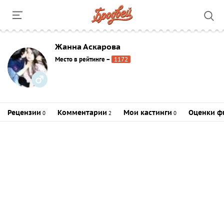
Жанна Аскарова
Место в рейтинге
–
1172
Рецензии
Комментарии
Мои кастинги
Оценки ф
0
2
0