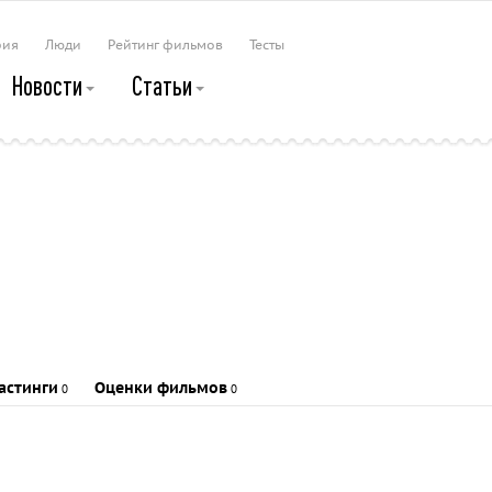
рия
Люди
Рейтинг фильмов
Тесты
Новости
Статьи
астинги
Оценки фильмов
0
0