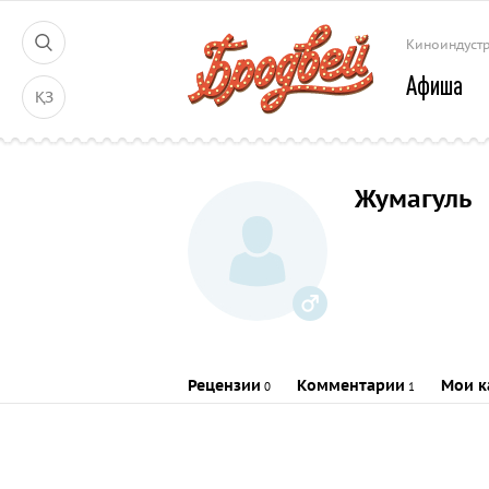
Киноиндуст
Афиша
ҚЗ
Жумагуль
Рецензии
Комментарии
Мои к
0
1