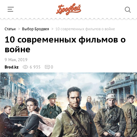
Cтатьи
Выбор Бродвея
10 современных фильмов о войне
10 современных фильмов о
войне
9 Мая, 2019
Brod.kz
6 935
0