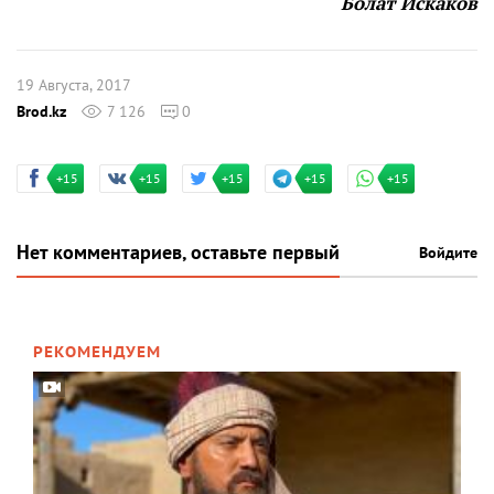
Болат Искаков
19 Августа, 2017
Brod.kz
7 126
0
+15
+15
+15
+15
+15
Нет комментариев, оставьте первый
Войдите
РЕКОМЕНДУЕМ