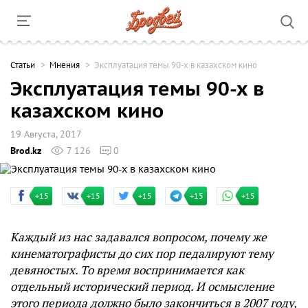
Cтатьи
Мнения
Эксплуатация темы 90-х в казахском кино
Эксплуатация темы 90-х в
казахском кино
19 Августа, 2017
Brod.kz
7 126
0
+15
+15
+15
+15
+15
Каждый из нас задавался вопросом, почему же
кинематографисты до сих пор педалируют тему
девяностых. То время воспринимается как
отдельный исторический период. И осмысление
этого периода должно было закончиться в 2007 году,