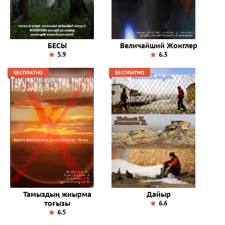
БЕСЫ
Величайший Жонглер
5.9
6.3
БЕСПЛАТНО
БЕСПЛАТНО
Тамыздың жиырма
Дайыр
тоғызы
6.6
6.5