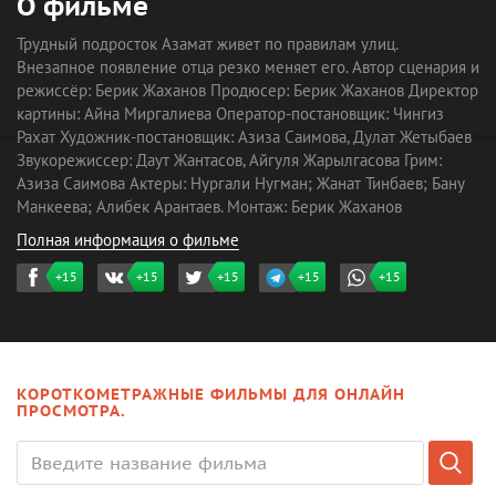
О фильме
Трудный подросток Азамат живет по правилам улиц.
Внезапное появление отца резко меняет его. Автор сценария и
режиссёр: Берик Жаханов Продюсер: Берик Жаханов Директор
картины: Айна Миргалиева Оператор-постановщик: Чингиз
Рахат Художник-постановщик: Азиза Саимова, Дулат Жетыбаев
Звукорежиссер: Даут Жантасов, Айгуля Жарылгасова Грим:
Азиза Саимова Актеры: Нургали Нугман; Жанат Тинбаев; Бану
Манкеева; Алибек Арантаев. Монтаж: Берик Жаханов
Полная информация о фильме
+15
+15
+15
+15
+15
КОРОТКОМЕТРАЖНЫЕ ФИЛЬМЫ ДЛЯ ОНЛАЙН
ПРОСМОТРА.