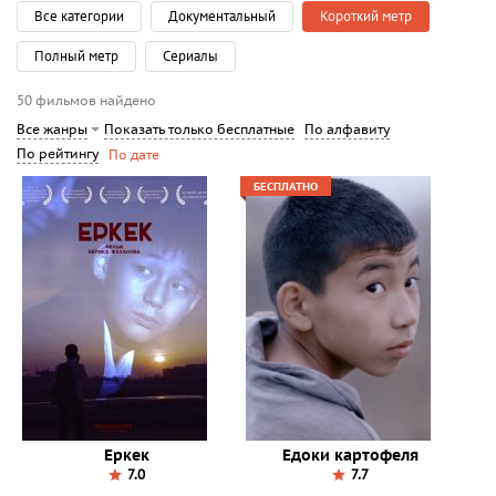
Все категории
Документальный
Короткий метр
Полный метр
Сериалы
50 фильмов найдено
Показать только бесплатные
По алфавиту
Все жанры
По рейтингу
По дате
БЕСПЛАТНО
Еркек
Едоки картофеля
7.0
7.7