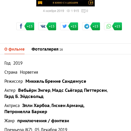
4 ноября 2019
1 915
0
+15
+15
+15
+15
+15
О фильме
Фотогалерея
16
Год
2019
Страна
Норвегия
Режиссер
Миккель Бренне Сандемусе
Актер
Вебьёрн Энгер
,
Мадс Сьёгард Петтерсен
,
Гард Б. Эйдсвольд
Актриса
Элли Харбоа
,
Гискен Арманд
,
Петронелла Баркер
Жанр
приключения / фэнтези
Премьера (KZ)
05 Декабря 2019