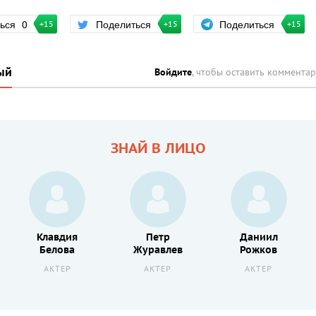
Поделиться
ться
0
Поделиться
+15
+15
+15
ый
Войдите
, чтобы оставить коммента
ЗНАЙ В ЛИЦО
Клавдия
Петр
Даниил
Белова
Журавлев
Рожков
АКТЕР
АКТЕР
АКТЕР