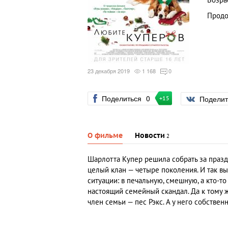
Возра
Продо
23 декабря 2019
1 168
0
Поделиться
0
Подели
+15
О фильме
Новости
2
Шарлотта Купер решила собрать за празд
целый клан — четыре поколения. И так в
ситуации: в печальную, смешную, а кто-т
настоящий семейный скандал. Да к тому 
член семьи — пес Рэкс. А у него собстве