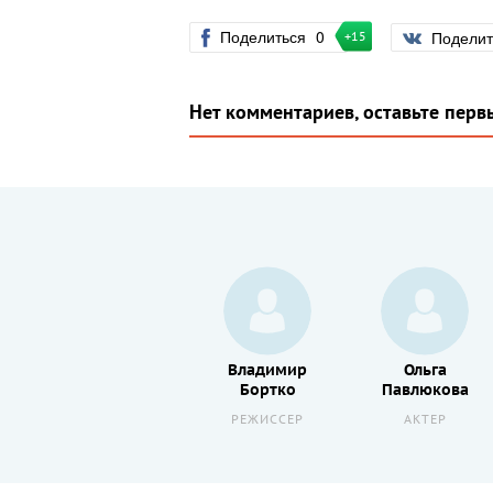
Поделиться
0
Подели
+15
Нет комментариев, оставьте перв
Энни
Владимир
Ольга
Китрал
Бортко
Павлюкова
АКТЕР
РЕЖИССЕР
АКТЕР