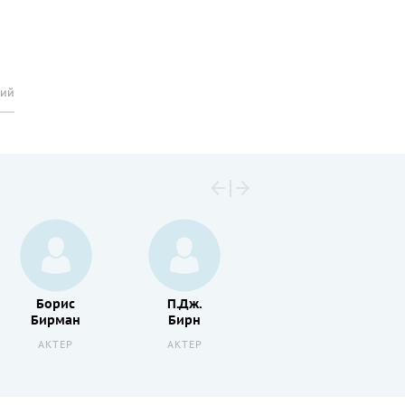
рий
Борис
П.Дж.
Энни
Бирман
Бирн
Китрал
АКТЕР
АКТЕР
АКТЕР