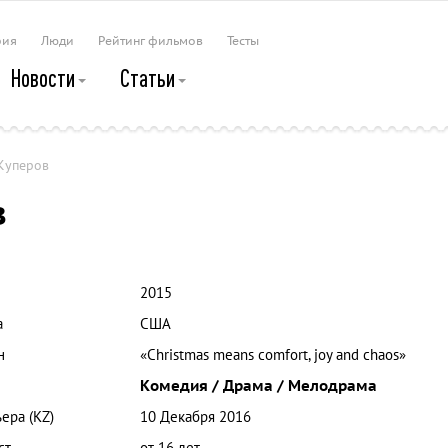
рия
Люди
Рейтинг фильмов
Тесты
Новости
Статьи
Куперов
в
2015
а
США
н
«Christmas means comfort, joy and chaos»
Комедия / Драма / Мелодрама
ера (KZ)
10 Декабря 2016