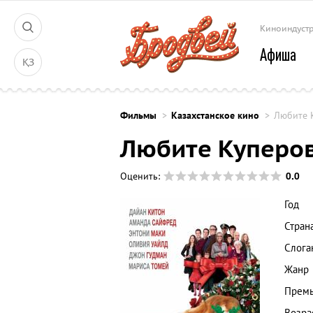
Киноиндуст
Афиша
ҚЗ
Фильмы
Казахстанское кино
Любите 
Любите Куперо
0.0
Оценить:
Год
Стран
Слога
Жанр
Премь