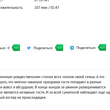
ст
от 16 лет
лжительность
107 мин / 01:47
Поделиться
ться
0
Поделиться
+15
+15
+15
ничным рождественским столом всех членов своей семьи. А это
ышло, что именно накануне праздника гости попадают в разные
о и вовсе в абсурдную. В конце концов за ужином разворачивается
же являются незваные гости. И за всей суматохой наблюдает еще о
нный взгляд на происходящее.