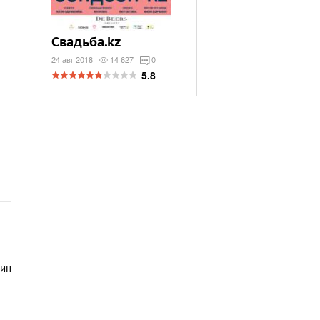
Свадьба.kz
24 авг 2018
14 627
0
5.8
дин