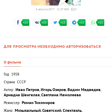
3 августа 2017
27 653
0
+15
+15
+15
+15
+15
ДЛЯ ПРОСМОТРА НЕОБХОДИМО АВТОРИЗОВАТЬСЯ
О фильме
Год
1958
Страна
СССР
Актер
Иван Петров
,
Игорь Озеров
,
Вадим Медведев
,
Ариадна Шенгелая
,
Светлана Немоляева
Режиссер
Роман Тихомиров
Жанр
Музыкальный
,
Советский
,
Спектакль
,