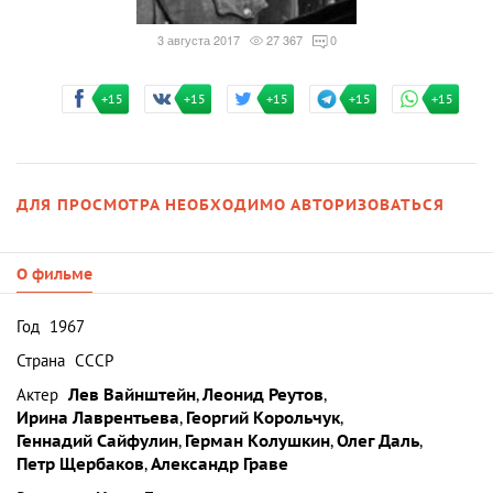
3 августа 2017
27 367
0
+15
+15
+15
+15
+15
ДЛЯ ПРОСМОТРА НЕОБХОДИМО АВТОРИЗОВАТЬСЯ
О фильме
Год
1967
Страна
СССР
Актер
Лев Вайнштейн
,
Леонид Реутов
,
Ирина Лаврентьева
,
Георгий Корольчук
,
Геннадий Сайфулин
,
Герман Колушкин
,
Олег Даль
,
Петр Щербаков
,
Александр Граве