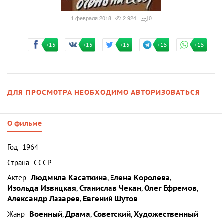
1 февраля 2018
2 924
0
+15
+15
+15
+15
+15
ДЛЯ ПРОСМОТРА НЕОБХОДИМО АВТОРИЗОВАТЬСЯ
О фильме
Год
1964
Страна
СССР
Актер
Людмила Касаткина
,
Елена Королева
,
Изольда Извицкая
,
Станислав Чекан
,
Олег Ефремов
,
Александр Лазарев
,
Евгений Шутов
Жанр
Военный
,
Драма
,
Советский
,
Художественный