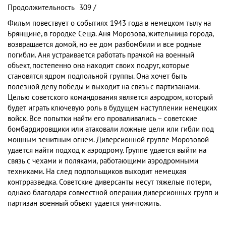
Продолжительность
309 /
Фильм повествует о событиях 1943 года в немецком тылу на
Брянщине, в городке Сеща. Аня Морозова, жительница города,
возвращается домой, но ее дом разбомбили и все родные
погибли. Аня устраивается работать прачкой на военный
объект, постепенно она находит своих подруг, которые
становятся ядром подпольной группы. Она хочет быть
полезной делу победы и выходит на связь с партизанами.
Целью советского командования является аэродром, который
будет играть ключевую роль в будущем наступлении немецких
войск. Все попытки найти его проваливались – советские
бомбардировщики или атаковали ложные цели или гибли под
мощным зенитным огнем. Диверсионной группе Морозовой
удается найти подход к аэродрому. Группе удается выйти на
связь с чехами и поляками, работающими аэродромными
техниками. На след подпольщиков выходит немецкая
контрразведка. Советские диверсанты несут тяжелые потери,
однако благодаря совместной операции диверсионных групп и
партизан военный объект удается уничтожить.