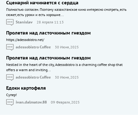
Сценарий начинается с сердца
Полностью согласен. Поэтому казахстанское кино интересно смотреть, есть
сюжет, есть уроки и есть хорошие...
Stanislav
28 Апреля 11:13
Пролетая над ласточкиным гнездом
https://adessobistro.net/
adessobistro Coffee
30 Июня, 2025
Пролетая над ласточкиным гнездом
Nestled in the heart of the city, Adessobistro is a charming coffee shop that
offers a warm and inviting...
adessobistro Coffee
30 Июня, 2025
Едоки картофеля
Cупер!
ivan.dalmatov.88
09 Февраля, 2025