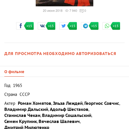
20 июня 2018
7 940
0
+15
+15
+15
+15
+15
ДЛЯ ПРОСМОТРА НЕОБХОДИМО АВТОРИЗОВАТЬСЯ
О фильме
Год
1965
Страна
СССР
Актер
Роман Хомятов
,
Эльза Леждей
,
Георгиос Совчис
,
Владимир Дальский
,
Адольф Шестаков
,
Станислав Чекан
,
Владимир Сошальский
,
Семен Крупник
,
Вячеслав Шалевич
,
Дмитрий Милютенко