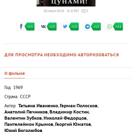
20 июня 2018
8 597
0
+15
+15
+15
+15
+15
ДЛЯ ПРОСМОТРА НЕОБХОДИМО АВТОРИЗОВАТЬСЯ
О фильме
Год
1969
Страна
СССР
Актер
Татьяна Иваненко
,
Герман Полосков
,
Анатолий Печников
,
Владимир Костин
,
Валентин Зубков
,
Николай Федорцов
,
Пантелеймон Крымов
,
Георгий Юматов
,
Юрий Боголюбов