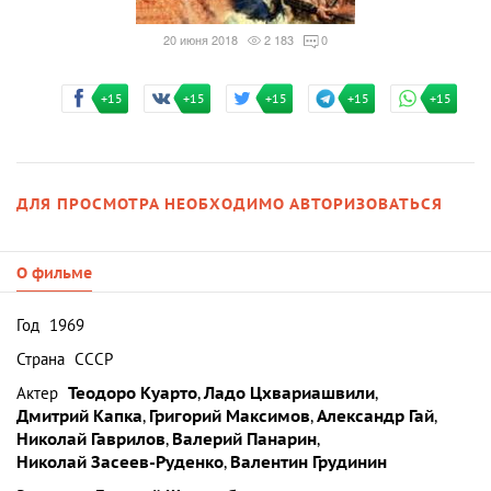
20 июня 2018
2 183
0
+15
+15
+15
+15
+15
ДЛЯ ПРОСМОТРА НЕОБХОДИМО АВТОРИЗОВАТЬСЯ
О фильме
Год
1969
Страна
СССР
Актер
Теодоро Куарто
,
Ладо Цхвариашвили
,
Дмитрий Капка
,
Григорий Максимов
,
Александр Гай
,
Николай Гаврилов
,
Валерий Панарин
,
Николай Засеев-Руденко
,
Валентин Грудинин