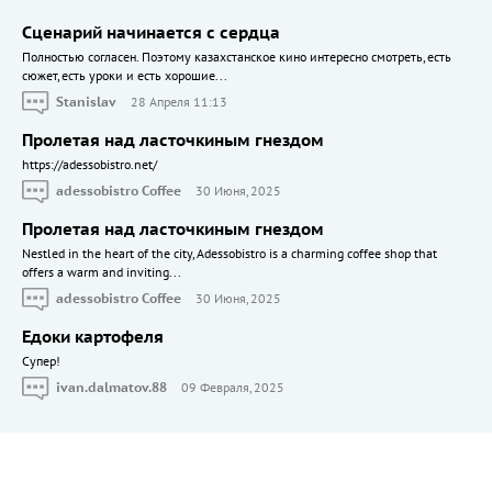
Сценарий начинается с сердца
Полностью согласен. Поэтому казахстанское кино интересно смотреть, есть
сюжет, есть уроки и есть хорошие...
Stanislav
28 Апреля 11:13
Пролетая над ласточкиным гнездом
https://adessobistro.net/
adessobistro Coffee
30 Июня, 2025
Пролетая над ласточкиным гнездом
Nestled in the heart of the city, Adessobistro is a charming coffee shop that
offers a warm and inviting...
adessobistro Coffee
30 Июня, 2025
Едоки картофеля
Cупер!
ivan.dalmatov.88
09 Февраля, 2025