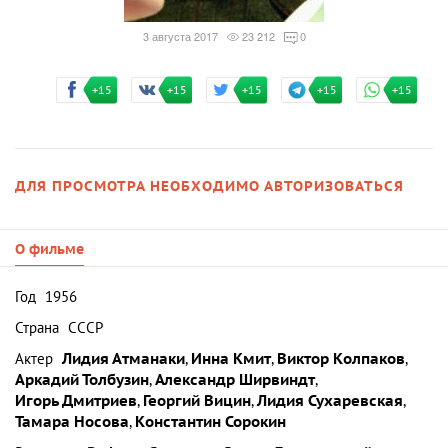
3 августа 2017
23 212
0
+15
+15
+15
+15
+15
ДЛЯ ПРОСМОТРА НЕОБХОДИМО АВТОРИЗОВАТЬСЯ
О фильме
Год
1956
Страна
СССР
Актер
Лидия Атманаки
,
Инна Кмит
,
Виктор Колпаков
,
Аркадий Толбузин
,
Александр Ширвиндт
,
Игорь Дмитриев
,
Георгий Вицин
,
Лидия Сухаревская
,
Тамара Носова
,
Константин Сорокин