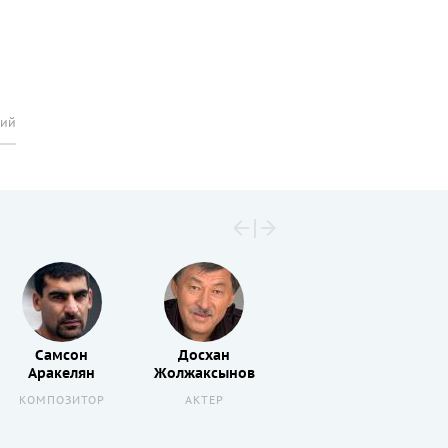
рий
Самсон
Досхан
Айдар
Аракелян
Жолжаксынов
Баталов
КОМПОЗИТОР
АКТЕР
РЕЖИССЕР