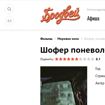
Киноиндуст
Афиша
ҚЗ
Фильмы
Мировое кино
Шофер понев
Шофер поневол
6.1
Оценить:
Год
Стран
Актер