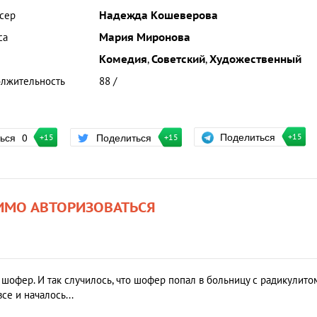
сер
Надежда Кошеверова
са
Мария Миронова
Комедия
,
Советский
,
Художественный
лжительность
88 /
Поделиться
ться
0
Поделиться
+15
+15
+15
ИМО АВТОРИЗОВАТЬСЯ
о шофер. И так случилось, что шофер попал в больницу с радикулито
се и началось...