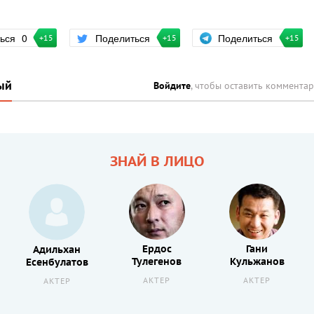
Поделиться
ться
0
Поделиться
+15
+15
+15
ый
Войдите
, чтобы оставить коммента
ЗНАЙ В ЛИЦО
Ердос
Гани
Адильхан
Тулегенов
Кульжанов
Есенбулатов
АКТЕР
АКТЕР
АКТЕР