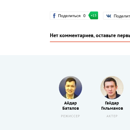
Поделиться
0
Подели
+15
Нет комментариев, оставьте перв
Досхан
Айдар
Гайдар
Жолжаксынов
Баталов
Гильманов
Р
АКТЕР
РЕЖИССЕР
АКТЕР