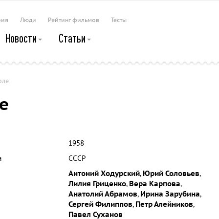
рия
Люди
Рейтинг фильмов
Тесты
Новости
Статьи
оле
е
1958
а
СССР
Антоний Ходурский
,
Юрий Соловьев
,
Лилия Гриценко
,
Вера Карпова
,
Анатолий Абрамов
,
Ирина Зарубина
,
Сергей Филиппов
,
Петр Алейников
,
Павел Суханов