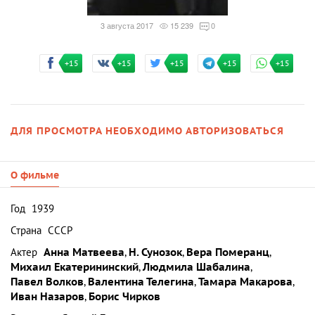
3 августа 2017
15 239
0
+15
+15
+15
+15
+15
ДЛЯ ПРОСМОТРА НЕОБХОДИМО АВТОРИЗОВАТЬСЯ
О фильме
Год
1939
Страна
СССР
Актер
Анна Матвеева
,
Н. Сунозок
,
Вера Померанц
,
Михаил Екатерининский
,
Людмила Шабалина
,
Павел Волков
,
Валентина Телегина
,
Тамара Макарова
,
Иван Назаров
,
Борис Чирков