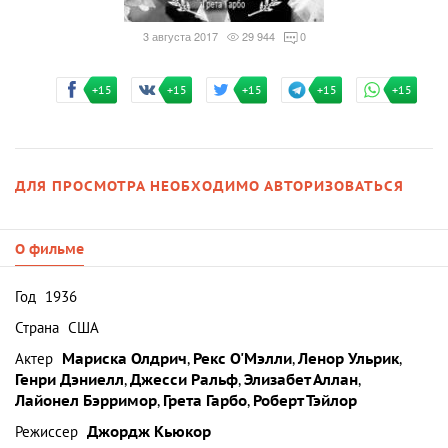
3 августа 2017
29 944
0
+15
+15
+15
+15
+15
ДЛЯ ПРОСМОТРА НЕОБХОДИМО АВТОРИЗОВАТЬСЯ
О фильме
Год
1936
Страна
США
Актер
Мариска Олдрич
,
Рекс О'Мэлли
,
Ленор Ульрик
,
Генри Дэниелл
,
Джесси Ральф
,
Элизабет Аллан
,
Лайонел Бэрримор
,
Грета Гарбо
,
Роберт Тэйлор
Режиссер
Джордж Кьюкор