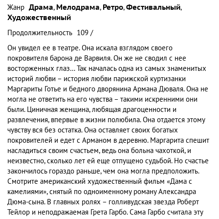
Жанр
Драма
,
Мелодрама
,
Ретро
,
Фестивальный
,
Художественный
Продолжительность
109 /
Он увидел ее в театре. Она искала взглядом своего
покровителя барона де Варвиля. Он же не сводил с нее
восторженных глаз… Так началась одна из самых знаменитых
историй любви – история любви парижской куртизанки
Маргариты Готье и бедного дворянина Армана Дюваля. Она не
могла не ответить на его чувства – такими искренними они
были. Циничная женщина, любящая драгоценности и
развлечения, впервые в жизни полюбила. Она отдается этому
чувству вся без остатка. Она оставляет своих богатых
покровителей и едет с Арманом в деревню. Маргарита спешит
насладиться своим счастьем, ведь она больна чахоткой, и
неизвестно, сколько лет ей еще отпущено судьбой. Но счастье
закончилось гораздо раньше, чем она могла предположить.
Смотрите американский художественный фильм «Дама с
камелиями», снятый по одноименному роману Александра
Дюма-сына. В главных ролях – голливудская звезда Роберт
Тейлор и неподражаемая Грета Гарбо. Сама Гарбо считала эту