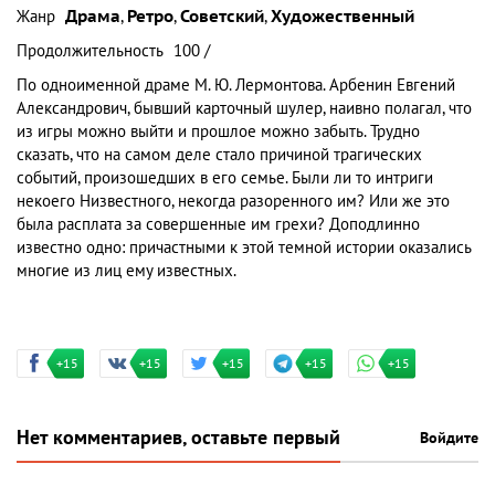
Жанр
Драма
,
Ретро
,
Советский
,
Художественный
Продолжительность
100 /
По одноименной драме М. Ю. Лермонтова. Арбенин Евгений
Александрович, бывший карточный шулер, наивно полагал, что
из игры можно выйти и прошлое можно забыть. Трудно
сказать, что на самом деле стало причиной трагических
событий, произошедших в его семье. Были ли то интриги
некоего Низвестного, некогда разоренного им? Или же это
была расплата за совершенные им грехи? Доподлинно
известно одно: причастными к этой темной истории оказались
многие из лиц ему известных.
+15
+15
+15
+15
+15
Нет комментариев, оставьте первый
Войдите