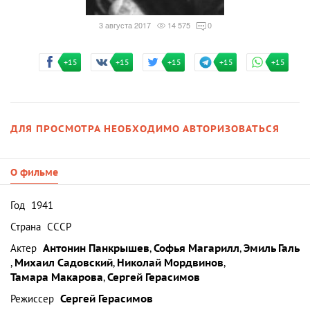
3 августа 2017
14 575
0
+15
+15
+15
+15
+15
ДЛЯ ПРОСМОТРА НЕОБХОДИМО АВТОРИЗОВАТЬСЯ
О фильме
Год
1941
Страна
СССР
Актер
Антонин Панкрышев
,
Софья Магарилл
,
Эмиль Галь
,
Михаил Садовский
,
Николай Мордвинов
,
Тамара Макарова
,
Сергей Герасимов
Режиссер
Сергей Герасимов