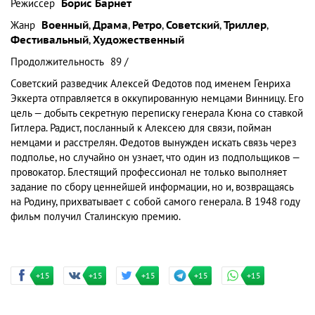
Режиссер
Борис Барнет
Жанр
Военный
,
Драма
,
Ретро
,
Советский
,
Триллер
,
Фестивальный
,
Художественный
Продолжительность
89 /
Советский разведчик Алексей Федотов под именем Генриха
Эккерта отправляется в оккупированную немцами Винницу. Его
цель — добыть секретную переписку генерала Кюна со ставкой
Гитлера. Радист, посланный к Алексею для связи, пойман
немцами и расстрелян. Федотов вынужден искать связь через
подполье, но случайно он узнает, что один из подпольщиков —
провокатор. Блестящий профессионал не только выполняет
задание по сбору ценнейшей информации, но и, возвращаясь
на Родину, прихватывает с собой самого генерала. В 1948 году
фильм получил Сталинскую премию.
+15
+15
+15
+15
+15