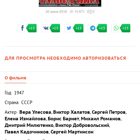
20 июня 2018
10 671
0
+15
+15
+15
+15
+15
ДЛЯ ПРОСМОТРА НЕОБХОДИМО АВТОРИЗОВАТЬСЯ
О фильме
Год
1947
Страна
СССР
Актер
Вера Улесова
,
Виктор Халатов
,
Сергей Петров
,
Елена Измайлова
,
Борис Барнет
,
Михаил Романов
,
Дмитрий Милютенко
,
Виктор Добровольский
,
Павел Кадочников
,
Сергей Мартинсон