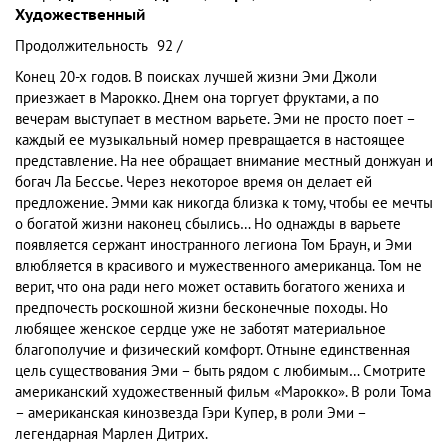
Художественный
Продолжительность
92 /
Конец 20-х годов. В поисках лучшей жизни Эми Джоли
приезжает в Марокко. Днем она торгует фруктами, а по
вечерам выступает в местном варьете. Эми не просто поет –
каждый ее музыкальный номер превращается в настоящее
представление. На нее обращает внимание местный донжуан и
богач Ла Бессье. Через некоторое время он делает ей
предложение. Эмми как никогда близка к тому, чтобы ее мечты
о богатой жизни наконец сбылись… Но однажды в варьете
появляется сержант иностранного легиона Том Браун, и Эми
влюбляется в красивого и мужественного американца. Том не
верит, что она ради него может оставить богатого жениха и
предпочесть роскошной жизни бесконечные походы. Но
любящее женское сердце уже не заботят материальное
благополучие и физический комфорт. Отныне единственная
цель существования Эми – быть рядом с любимым… Смотрите
американский художественный фильм «Марокко». В роли Тома
– американская кинозвезда Гэри Купер, в роли Эми –
легендарная Марлен Дитрих.