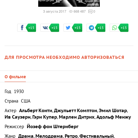
3 августа 2017
668 487
0
+15
+15
+15
+15
+15
ДЛЯ ПРОСМОТРА НЕОБХОДИМО АВТОРИЗОВАТЬСЯ
О фильме
Год
1930
Страна
США
Актер
Альберт Конти
,
Джульетт Комптон
,
Эмил Шотар
,
Ив Саузерн
,
Гэри Купер
,
Марлен Дитрих
,
Адольф Менжу
Режиссер
Йозеф фон Штернберг
Жанр
Драма
,
Мелодрама
,
Ретро
,
Фестивальный
,