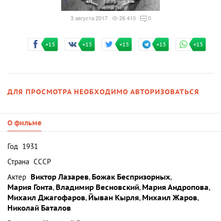
3 августа 2017
26 410
0
+15
+15
+15
+15
+15
ДЛЯ ПРОСМОТРА НЕОБХОДИМО АВТОРИЗОВАТЬСЯ
О фильме
Год
1931
Страна
СССР
Актер
Виктор Лазарев
,
Божак Беспризорных
,
Мария Гонта
,
Владимир Весновский
,
Мария Андропова
,
Михаил Джагофаров
,
Йыван Кырля
,
Михаил Жаров
,
Николай Баталов