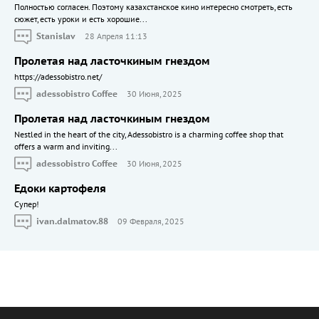
Полностью согласен. Поэтому казахстанское кино интересно смотреть, есть
сюжет, есть уроки и есть хорошие...
Stanislav
28 Апреля 11:13
Пролетая над ласточкиным гнездом
https://adessobistro.net/
adessobistro Coffee
30 Июня, 2025
Пролетая над ласточкиным гнездом
Nestled in the heart of the city, Adessobistro is a charming coffee shop that
offers a warm and inviting...
adessobistro Coffee
30 Июня, 2025
Едоки картофеля
Cупер!
ivan.dalmatov.88
09 Февраля, 2025