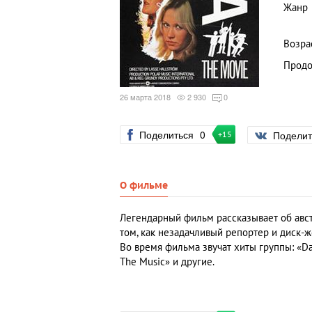
Жанр
Возра
Продо
26 марта 2018
2 930
0
Поделиться
0
Подели
+15
О фильме
Легендарный фильм рассказывает об авс
том, как незадачливый репортер и диск-ж
Во время фильма звучат хиты группы: «Dan
The Music» и другие.