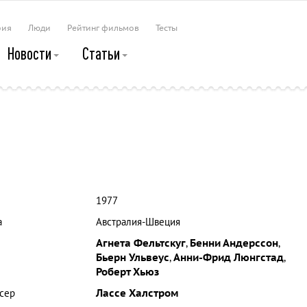
рия
Люди
Рейтинг фильмов
Тесты
Новости
Статьи
1977
а
Австралия-Швеция
Агнета Фельтскуг
,
Бенни Андерссон
,
Бьерн Ульвеус
,
Анни-Фрид Люнгстад
,
Роберт Хьюз
сер
Лассе Халстром