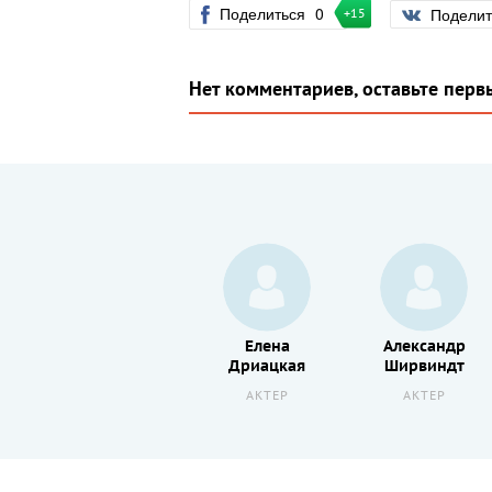
Поделиться
0
Подели
+15
Нет комментариев, оставьте перв
Алексей
Елена
Александр
Смирнов
Дриацкая
Ширвиндт
АКТЕР
АКТЕР
АКТЕР