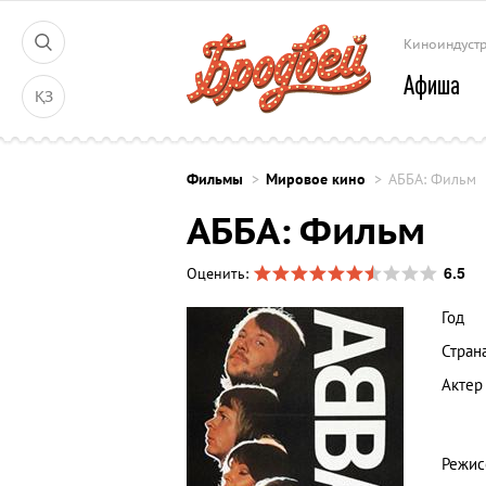
Киноиндуст
Афиша
ҚЗ
Фильмы
Мировое кино
АББА: Фильм
АББА: Фильм
6.5
Оценить:
Год
Стран
Актер
Режис