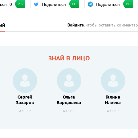
Поделиться
ться
0
Поделиться
+15
+15
+15
ый
Войдите
, чтобы оставить коммента
ЗНАЙ В ЛИЦО
Сергей
Ольга
Галина
Захаров
Вардашева
Илиева
АКТЕР
АКТЕР
АКТЕР