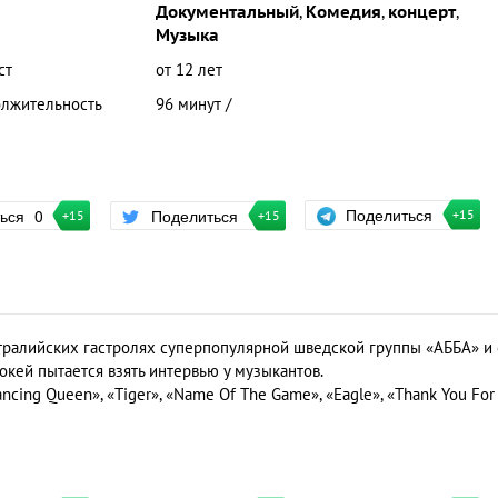
Документальный
,
Комедия
,
концерт
,
Музыка
ст
от 12 лет
лжительность
96 минут /
Поделиться
ться
0
Поделиться
+15
+15
+15
тралийских гастролях суперпопулярной шведской группы «АББА» и 
окей пытается взять интервью у музыкантов.
cing Queen», «Tiger», «Name Of The Game», «Eagle», «Thank You For