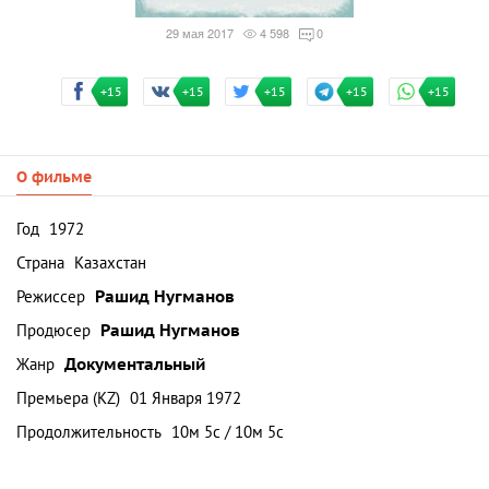
29 мая 2017
4 598
0
+15
+15
+15
+15
+15
О фильме
Год
1972
Страна
Казахстан
Режиссер
Рашид Нугманов
Продюсер
Рашид Нугманов
Жанр
Документальный
Премьера (KZ)
01 Января 1972
Продолжительность
10м 5с / 10м 5с