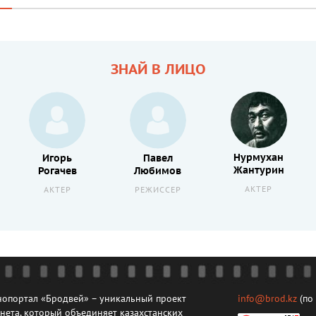
ЗНАЙ В ЛИЦО
Нурмухан
Игорь
Павел
Жантурин
Рогачев
Любимов
АКТЕР
АКТЕР
РЕЖИССЕР
опортал «Бродвей» – уникальный проект
info@brod.kz
(по
нета, который объединяет казахстанских