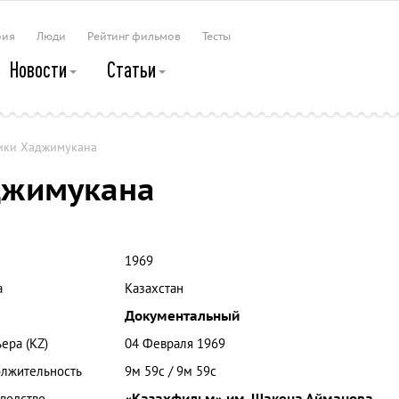
рия
Люди
Рейтинг фильмов
Тесты
Новости
Статьи
ики Хаджимукана
джимукана
1969
а
Казахстан
Документальный
ера (KZ)
04 Февраля 1969
лжительность
9м 59с / 9м 59с