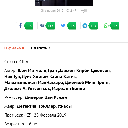
31 января 2019
2 471
0
+15
+15
+15
+15
+15
О фильме
Новости
3
Страна
США
Актер
Шэй Митчелл
,
Грэй Дэймон
,
Кирби Джонсон
,
Ник Тун
,
Луис Хертэм
,
Стана Катик
,
Максимиллиан МакНамара
,
Джейкоб Минг-Трент
,
Джеймс А. Уотсон мл.
,
Марианн Байяр
Режиссер
Дидерик Ван Ружен
Жанр
Детектив
,
Триллер
,
Ужасы
Премьера (KZ)
28 Февраля 2019
Возраст
от 16 лет