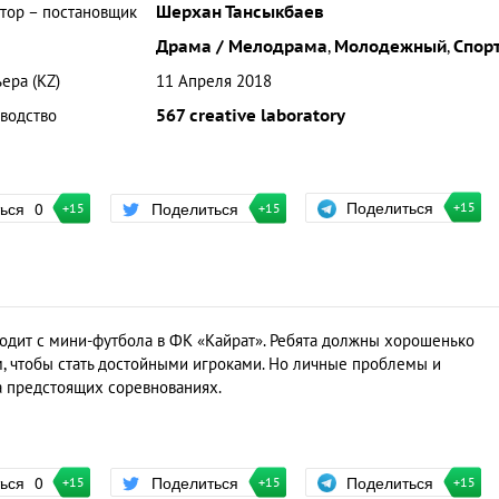
тор – постановщик
Шерхан Тансыкбаев
Драма / Мелодрама
,
Молодежный
,
Спор
ера (KZ)
11 Апреля 2018
водство
567 creative laboratory
Поделиться
ться
0
Поделиться
+15
+15
+15
одит с мини-футбола в ФК «Кайрат». Ребята должны хорошенько
, чтобы стать достойными игроками. Но личные проблемы и
а предстоящих соревнованиях.
Поделиться
ться
0
Поделиться
+15
+15
+15