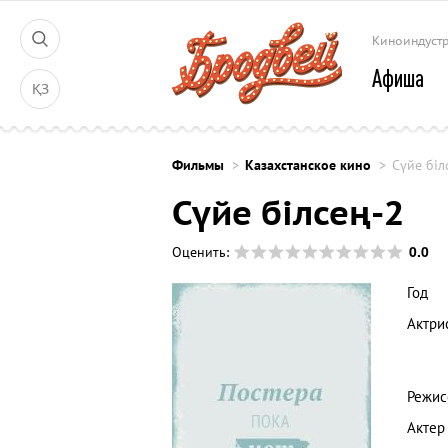
Киноиндуст
Афиша
ҚЗ
Фильмы
Казахстанское кино
Сүйе біл
Сүйе білсең-2
0.0
Оценить:
Год
Актри
Режис
Актер