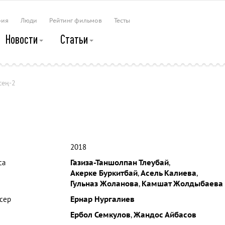
рия
Люди
Рейтинг фильмов
Тесты
Новости
Статьи
сең-2
2018
са
Газиза-Таншолпан Тлеубай
,
Акерке Буркитбай
,
Асель Калиева
,
Гульназ Жоланова
,
Камшат Жолдыбаева
сер
Ернар Нургалиев
Ербол Семкулов
,
Жандос Айбасов