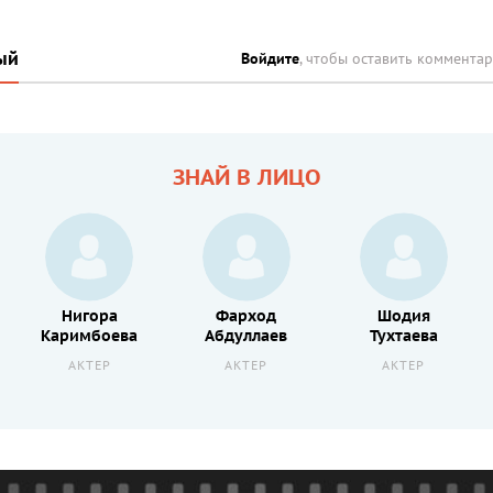
ый
Войдите
, чтобы оставить коммента
ЗНАЙ В ЛИЦО
Нигора
Фарход
Шодия
Каримбоева
Абдуллаев
Тухтаева
АКТЕР
АКТЕР
АКТЕР