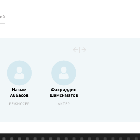
рий
Назым
Фахриддин
Лола
Аббасов
Шамсиматов
Эльтаева
РЕЖИССЕР
АКТЕР
АКТЕР