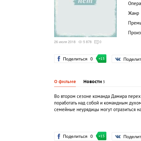
Опера
Жанр
Премь
Произ
26 июля 2018
5 878
0
Поделиться
0
Подели
+15
О фильме
Новости
3
Во втором сезоне команда Дамира перех
поработать над собой и командным духом
семейные неурядицы могут отразиться н
Поделиться
0
Подели
+15