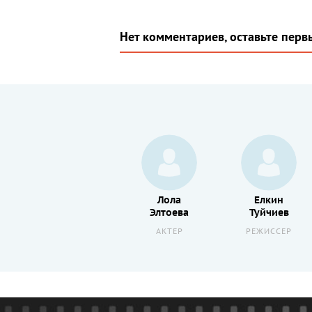
Нет комментариев, оставьте перв
Лола
Лола
Елкин
в
Эльтаева
Элтоева
Туйчиев
АКТЕР
АКТЕР
РЕЖИССЕР