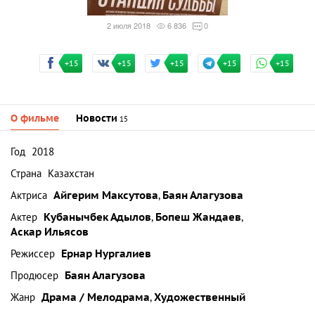
2 июля 2018
6 836
0
+15
+15
+15
+15
+15
О фильме
Новости
15
Год
2018
Страна
Казахстан
Актриса
Айгерим Максутова
,
Баян Алагузова
Актер
Кубанычбек Адылов
,
Бопеш Жандаев
,
Аскар Ильясов
Режиссер
Ернар Нургалиев
Продюсер
Баян Алагузова
Жанр
Драма / Мелодрама
,
Художественный