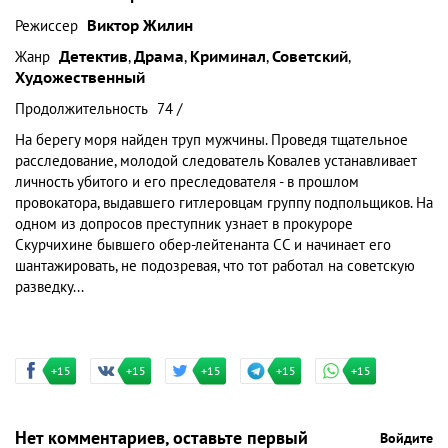
Режиссер
Виктор Жилин
Жанр
Детектив
,
Драма
,
Криминал
,
Советский
,
Художественный
Продолжительность
74 /
На берегу моря найден труп мужчины. Проведя тщательное
расследование, молодой следователь Ковалев устанавливает
личность убитого и его преследователя - в прошлом
провокатора, выдавшего гитлеровцам группу подпольщиков. На
одном из допросов преступник узнает в прокуроре
Скурчихине бывшего обер-лейтенанта СС и начинает его
шантажировать, не подозревая, что тот работал на советскую
разведку...
+15
+15
+15
+15
+15
Нет комментариев, оставьте первый
Войдите