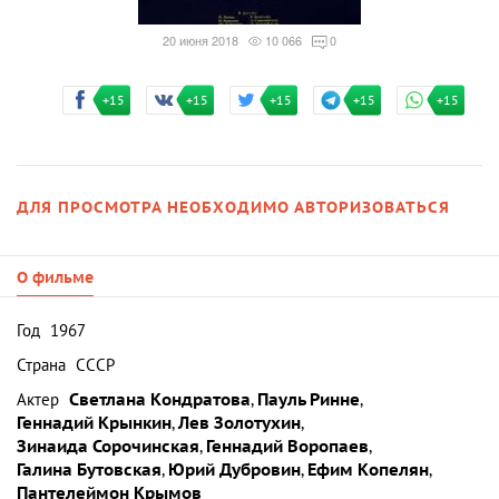
20 июня 2018
10 066
0
+15
+15
+15
+15
+15
ДЛЯ ПРОСМОТРА НЕОБХОДИМО АВТОРИЗОВАТЬСЯ
О фильме
Год
1967
Страна
СССР
Актер
Светлана Кондратова
,
Пауль Ринне
,
Геннадий Крынкин
,
Лев Золотухин
,
Зинаида Сорочинская
,
Геннадий Воропаев
,
Галина Бутовская
,
Юрий Дубровин
,
Ефим Копелян
,
Пантелеймон Крымов