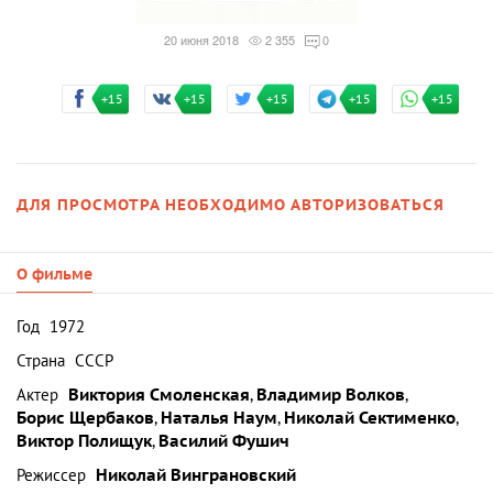
20 июня 2018
2 355
0
+15
+15
+15
+15
+15
ДЛЯ ПРОСМОТРА НЕОБХОДИМО АВТОРИЗОВАТЬСЯ
О фильме
Год
1972
Страна
СССР
Актер
Виктория Смоленская
,
Владимир Волков
,
Борис Щербаков
,
Наталья Наум
,
Николай Сектименко
,
Виктор Полищук
,
Василий Фушич
Режиссер
Николай Винграновский