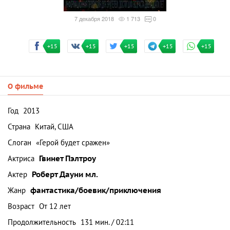
7 декабря 2018
1 713
0
+15
+15
+15
+15
+15
О фильме
Год
2013
Страна
Китай, США
Слоган
«Герой будет сражен»
Актриса
Гвинет Пэлтроу
Актер
Роберт Дауни мл.
Жанр
фантастика/боевик/приключения
Возраст
От 12 лет
Продолжительность
131 мин. / 02:11