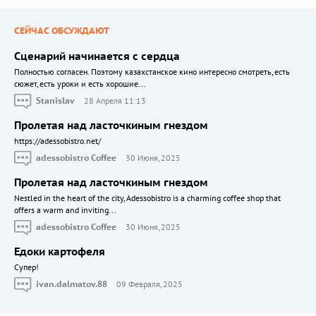
СЕЙЧАС ОБСУЖДАЮТ
Сценарий начинается с сердца
Полностью согласен. Поэтому казахстанское кино интересно смотреть, есть
сюжет, есть уроки и есть хорошие...
Stanislav
28 Апреля 11:13
Пролетая над ласточкиным гнездом
https://adessobistro.net/
adessobistro Coffee
30 Июня, 2025
Пролетая над ласточкиным гнездом
Nestled in the heart of the city, Adessobistro is a charming coffee shop that
offers a warm and inviting...
adessobistro Coffee
30 Июня, 2025
Едоки картофеля
Cупер!
ivan.dalmatov.88
09 Февраля, 2025