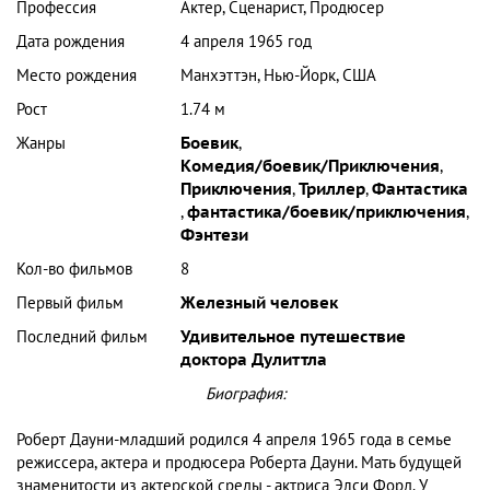
Профессия
Актер, Сценарист, Продюсер
Дата рождения
4 апреля 1965 год
Место рождения
Манхэттэн, Нью-Йорк, США
Рост
1.74 м
Жанры
Боевик
,
Комедия/боевик/Приключения
,
Приключения
,
Триллер
,
Фантастика
,
фантастика/боевик/приключения
,
Фэнтези
Кол-во фильмов
8
Первый фильм
Железный человек
Последний фильм
Удивительное путешествие
доктора Дулиттла
Биография:
Роберт Дауни-младший родился 4 апреля 1965 года в семье
режиссера, актера и продюсера Роберта Дауни. Мать будущей
знаменитости из актерской среды - актриса Элси Форд. У