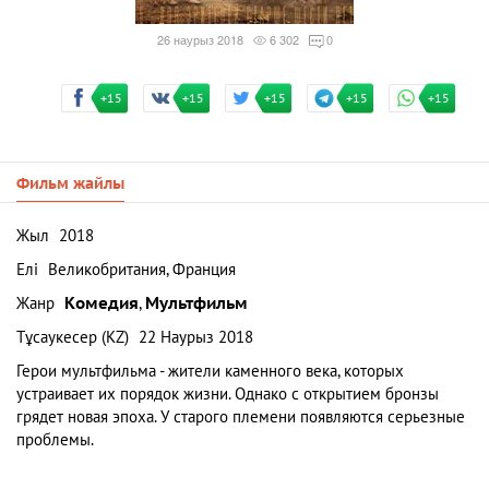
26 наурыз 2018
6 302
0
+15
+15
+15
+15
+15
Фильм жайлы
Жыл
2018
Елі
Великобритания, Франция
Жанр
Комедия
,
Мультфильм
Тұсаукесер (KZ)
22 Наурыз 2018
Герои мультфильма - жители каменного века, которых
устраивает их порядок жизни. Однако с открытием бронзы
грядет новая эпоха. У старого племени появляются серьезные
проблемы.