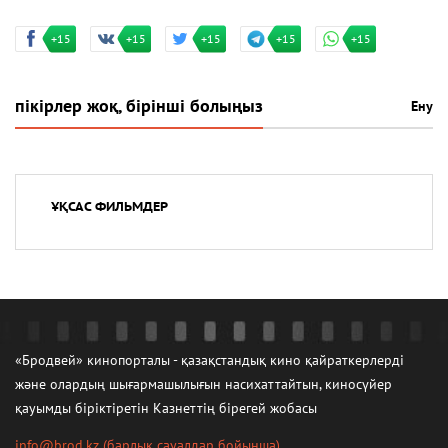
+15
+15
+15
+15
+15
пікірлер жоқ, бірінші болыңыз
Ену
ҰҚСАС ФИЛЬМДЕР
«Бродвей» кинопорталы - қазақстандық кино қайраткерлерді
және олардың шығармашылығын насихаттайтын, киносүйер
қауымды біріктіретін Казнеттің бірегей жобасы
info@brod.kz
(барлық сауалдар бойынша)