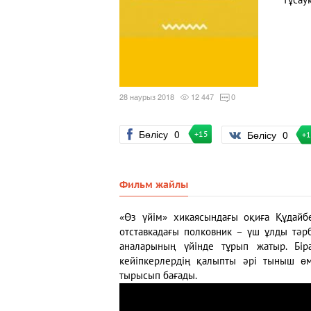
Тұсау
28 наурыз 2018
12 447
0
Бөлісу
0
Бөлісу
0
+15
+
Фильм жайлы
«Өз үйім» хикаясындағы оқиға Құдайб
отставкадағы полковник – үш ұлды тәрби
аналарының үйінде тұрып жатыр. Біра
кейіпкерлердің қалыпты әрі тыныш өм
тырысып бағады.