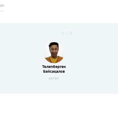
шін
Төлепберген
Байсақалов
АКТЕР