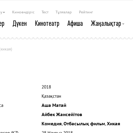
ау
Киноөндіріс
Тест
Тұлғалар
Рейтинг
ер
Дүкен
Кинотеатр
Афиша
Жаңалықтар
(хикая)
2018
Қазақстан
са
Аша Матай
Айбек Жансейітов
Комедия
,
Отбасылық фильм
,
Хикая