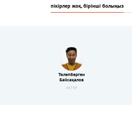
пікірлер жоқ, бірінші болыңыз
Төлепберген
Байсақалов
АКТЕР