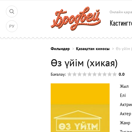
Онлайн қар
Кастингт
РУ
Фильмдер
Қазақстан киносы
Өз үйім 
Өз үйім (хикая)
0.0
Бағалау:
Жыл
Елі
Актри
Актер
Жанр