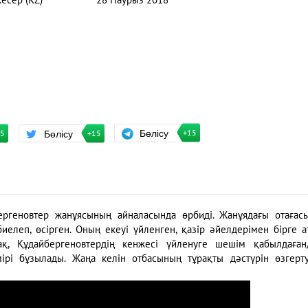
кесер (KZ)
28 Наурыз 2018
Бөлісу
Бөлісу
+15
15
+15
ергеновтер жанұясының айналасында өрбиді. Жанұядағы отағас
елеп, өсірген. Оның екеуі үйленген, қазір әйелдерімен бірге а
қ, Құдайбергеновтердің кенжесі үйленуге шешім қабылдаған
ірі бұзылады. Жаңа келін отбасының тұрақты дәстүрін өзгерт