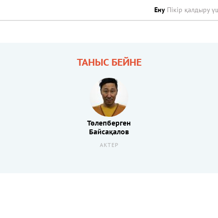
Ену
Пікір қалдыру ү
ТАНЫС БЕЙНЕ
Төлепберген
Байсақалов
АКТЕР