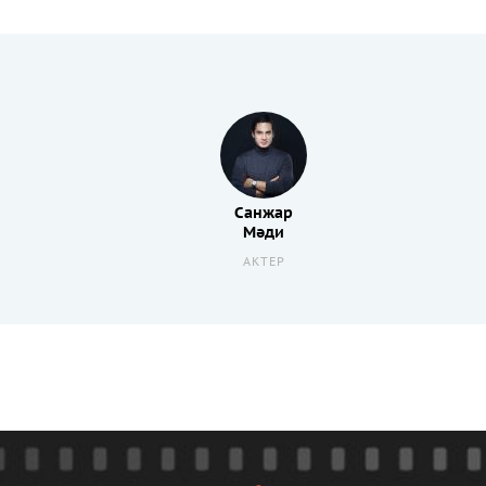
Санжар
Мәди
АКТЕР