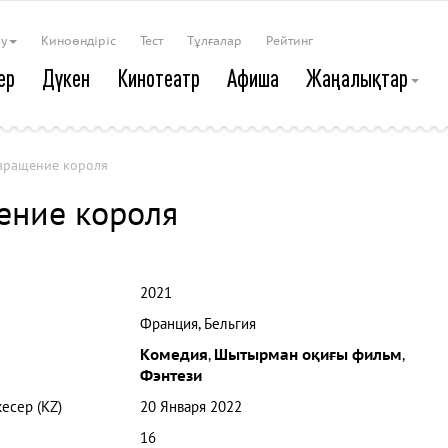
ау
Киноөндіріс
Тест
Тұлғалар
Рейтинг
ер
Дүкен
Кинотеатр
Афиша
Жаңалықтар
звращение короля
ение короля
2021
Франция, Бельгия
Комедия
,
Шытырман оқиғы фильм
,
Фэнтези
кесер (KZ)
20 Января 2022
16