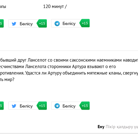
ығы
120 минут /
Бөлісу
Бөлісу
+15
15
+15
о бывший друг Ланселот со своими саксонскими наемниками наводи
есчинствами Ланселота сторонники Артура взывают о его
отивления. Удастся ли Артуру объединить мятежные кланы, свергну
ть мир?
Бөлісу
Бөлісу
+15
15
+15
Ену
Пікір қалдыру ү