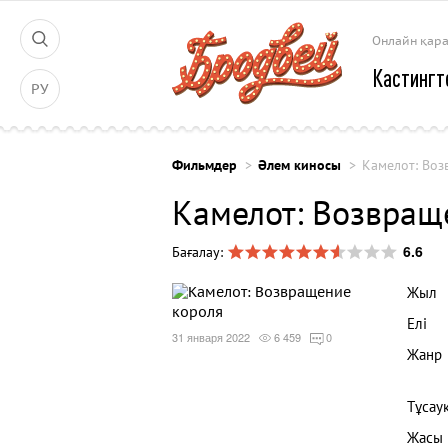
Онлайн қар
Кастингт
РУ
Фильмдер
Әлем киносы
Камелот: Во
Камелот: Возвращ
6.6
Бағалау:
Жыл
Елі
31 января 2022
6 459
0
Жанр
Тұсау
Жасы