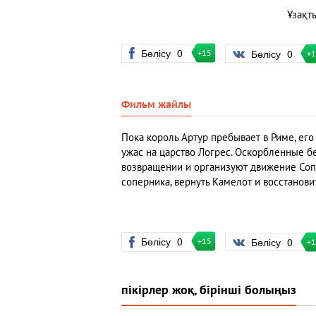
Ұзақт
Бөлісу
0
Бөлісу
0
+15
+
Фильм жайлы
Пока король Артур пребывает в Риме, ег
ужас на царство Логрес. Оскорбленные б
возвращении и организуют движение Сопр
соперника, вернуть Камелот и восстанови
Бөлісу
0
Бөлісу
0
+15
+
пікірлер жоқ, бірінші болыңыз