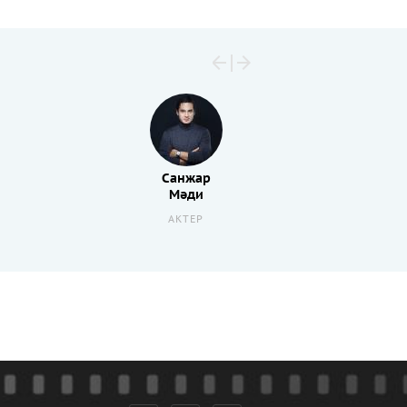
Санжар
Мәди
АКТЕР