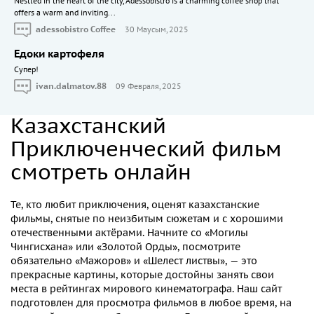
Nestled in the heart of the city, Adessobistro is a charming coffee shop that
offers a warm and inviting...
adessobistro Coffee
30 Маусым, 2025
Едоки картофеля
Cупер!
ivan.dalmatov.88
09 Февраля, 2025
Казахстанский
Приключенческий фильм
смотреть онлайн
Те, кто любит приключения, оценят казахстанские
фильмы, снятые по неизбитым сюжетам и с хорошими
отечественными актёрами. Начните со «Могилы
Чингисхана» или «Золотой Орды», посмотрите
обязательно «Мажоров» и «Шелест листвы», — это
прекрасные картины, которые достойны занять свои
места в рейтингах мирового кинематографа. Наш сайт
подготовлен для просмотра фильмов в любое время, на