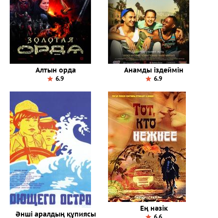
Алтын орда
Анамды іздеймін
6.9
6.9
Ең нәзік
Әнші аралдың құпиясы
6.6