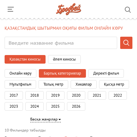
ҚАЗАҚСТАНДЫҚ ШЫТЫРМАН ОҚИҒЫ ФИЛЬМ ОНЛАЙН КӨРУ
Қазақстан киносы
Әлем киносы
Онлайн көру
Барлық категориялар
Деректі фильм
Мультфильм
Толық метр
Хикаялар
Қысқа метр
2017
2018
2019
2020
2021
2022
2023
2024
2025
2026
Басқа жанрлар
10 Фильмдер табылды