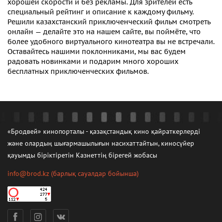
хорошей скорости и без рекламы. Для зрителей есть
специальный рейтинг и описание к каждому фильму.
Решили
казахстанский приключенческий фильм смотреть
онлайн
— делайте это на нашем сайте, вы поймёте, что
более удобного виртуального кинотеатра вы не встречали.
Оставайтесь нашими поклонниками, мы вас будем
радовать новинками и подарим много хороших
бесплатных приключенческих фильмов.
«Бродвей» кинопорталы - қазақстандық кино қайраткерлерді
және олардың шығармашылығын насихаттайтын, киносүйер
қауымды біріктіретін Казнеттің бірегей жобасы
info@brod.kz
(барлық сауалдар бойынша)