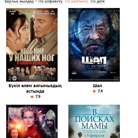
По алфавиту
По дате
Барлық жылдар
По рейтингу
Бүкіл әлем аяғымыздың
Шал
астында
7.4
7.9