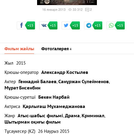
16 января 2013
33 312
2
+15
+15
+15
+15
+15
Фильм жайлы
Фотогалерея
4
Жыл
2015
Қоюшы-оператор
Александр Костылев
Актер
Геннадий Балаев
,
Санұржан Сүлейменов
,
Мұрат Бисенбин
Қоюшы-суретші
Бекен Нарбай
Актриса
Қарлығаш Мұхамеджанова
Жанр
Атыс-шабыс фильмі
,
Драма
,
Криминал
,
Шытырман оқиғы фильм
Тұсаукесер (KZ)
26 Наурыз 2015