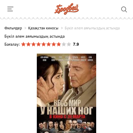
Фильмдер
Қазақстан киносы
Бүкіл әлем аяғымыздың астында
Бүкіл әлем аяғымыздың астында
7.9
Бағалау: