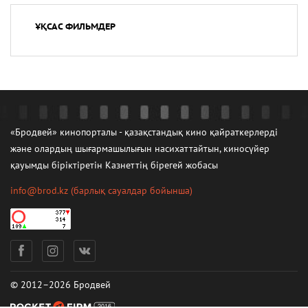
ҰҚСАС ФИЛЬМДЕР
«Бродвей» кинопорталы - қазақстандық кино қайраткерлерді
және олардың шығармашылығын насихаттайтын, киносүйер
қауымды біріктіретін Казнеттің бірегей жобасы
info@brod.kz
(барлық сауалдар бойынша)
© 2012–2026 Бродвей