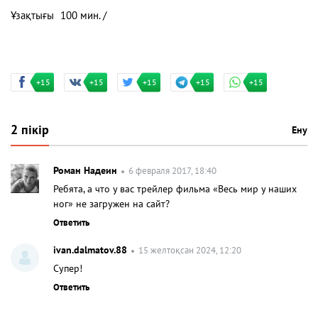
Ұзақтығы
100 мин. /
+15
+15
+15
+15
+15
2 пікір
Ену
Роман Надеин
6 февраля 2017, 18:40
Ребята, а что у вас трейлер фильма «Весь мир у наших
ног» не загружен на сайт?
Ответить
ivan.dalmatov.88
15 желтоқсан 2024, 12:20
Cупер!
Ответить