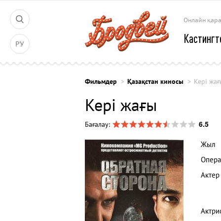
Онлайн қар
Кастингт
РУ
Фильмдер
Қазақстан киносы
Кері жағ
Кері жағы
6.5
Бағалау:
Жыл
Опера
Актер
Актри