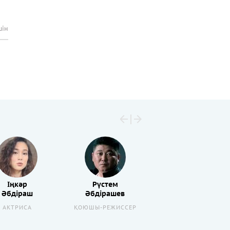
шін
Іңкәр
Рүстем
Әбдіраш
Әбдірашев
АКТРИСА
ҚОЮШЫ-РЕЖИССЕР