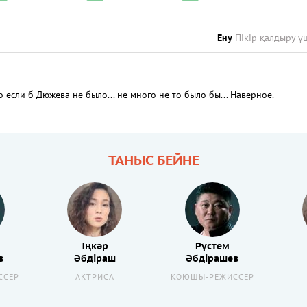
Ену
Пікір қалдыру ү
о если б Дюжева не было... не много не то было бы... Наверное.
ТАНЫС БЕЙНЕ
Іңкәр
Рүстем
в
Әбдіраш
Әбдірашев
ССЕР
АКТРИСА
ҚОЮШЫ-РЕЖИССЕР