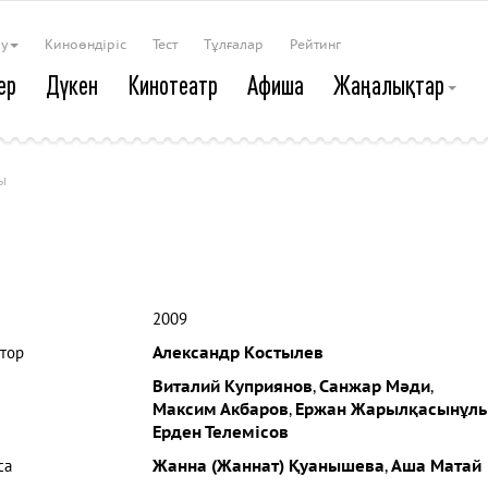
ау
Киноөндіріс
Тест
Тұлғалар
Рейтинг
ер
Дүкен
Кинотеатр
Афиша
Жаңалықтар
ы
2009
тор
Александр Костылев
Виталий Куприянов
,
Санжар Мәди
,
Максим Акбаров
,
Ержан Жарылқасынұл
Ерден Телемісов
са
Жанна (Жаннат) Қуанышева
,
Аша Матай