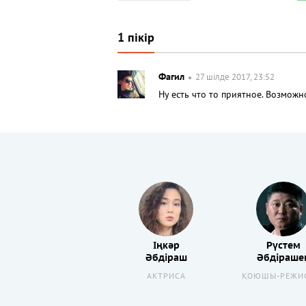
1 пікір
Фагил
27 шілде 2017, 23:52
Ну есть что то приятное. Возможн
Іңкәр
Рүстем
Әбдіраш
Әбдіраше
АКТРИСА
ҚОЮШЫ-РЕЖИ