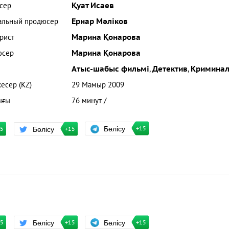
сер
Қуат Исаев
альный продюсер
Ернар Мәліков
рист
Марина Қонарова
юсер
Марина Қонарова
Атыс-шабыс фильмі
,
Детектив
,
Кримина
кесер (KZ)
29 Мамыр 2009
ығы
76 минут /
Бөлісу
Бөлісу
+15
15
+15
Бөлісу
Бөлісу
+15
15
+15