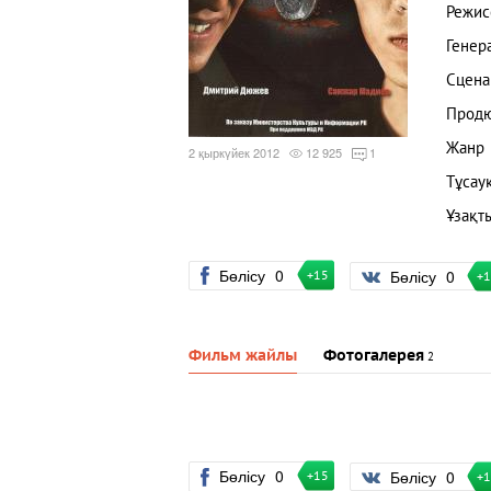
Режис
Генер
Сцена
Прод
Жанр
2 қыркүйек 2012
12 925
1
Тұсау
Ұзақт
Бөлісу
0
Бөлісу
0
+15
+
Фильм жайлы
Фотогалерея
2
Бөлісу
0
Бөлісу
0
+15
+