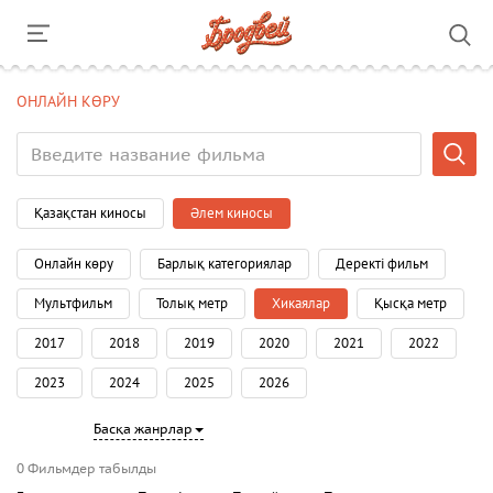
ОНЛАЙН КӨРУ
Қазақстан киносы
Әлем киносы
Онлайн көру
Барлық категориялар
Деректі фильм
Мультфильм
Толық метр
Хикаялар
Қысқа метр
2017
2018
2019
2020
2021
2022
2023
2024
2025
2026
Басқа жанрлар
0 Фильмдер табылды