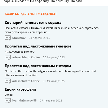
По алфавиту
По рейтингу
По дате
Барлық жылдар
ҚАЗІР ТАЛҚЫЛАНЫП ЖАТҚАНДАР
Сценарий начинается с сердца
Полностью согласен. Поэтому казахстанское кино интересно смотреть, есть
сюжет, есть уроки и есть хорошие...
Stanislav
28 Апреля 11:13
Пролетая над ласточкиным гнездом
https://adessobistro.net/
adessobistro Coffee
30 Маусым, 2025
Пролетая над ласточкиным гнездом
Nestled in the heart of the city, Adessobistro is a charming coffee shop that
offers a warm and inviting...
adessobistro Coffee
30 Маусым, 2025
Едоки картофеля
Cупер!
ivan.dalmatov.88
09 Февраля, 2025