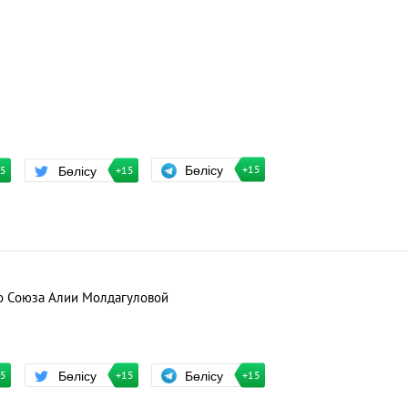
Бөлісу
Бөлісу
+15
15
+15
о Союза Алии Молдагуловой
Бөлісу
Бөлісу
+15
15
+15