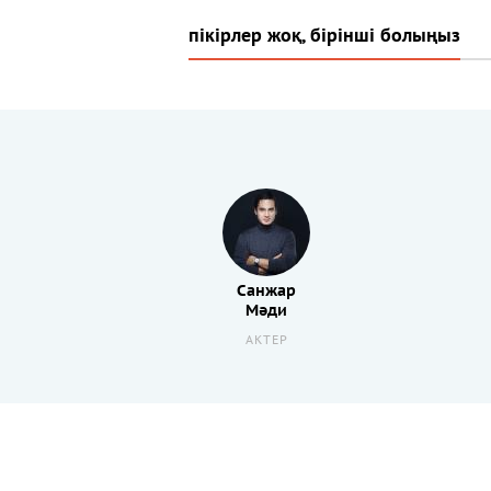
пікірлер жоқ, бірінші болыңыз
Санжар
Мәди
АКТЕР