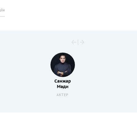
шін
Санжар
Мәди
АКТЕР