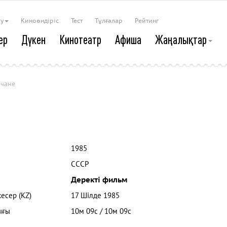
ау
Киноөндіріс
Тест
Тұлғалар
Рейтинг
ер
Дүкен
Кинотеатр
Афиша
Жаңалықтар
чане
1985
СССР
Деректі фильм
кесер (KZ)
17 Шілде 1985
ығы
10м 09с / 10м 09с