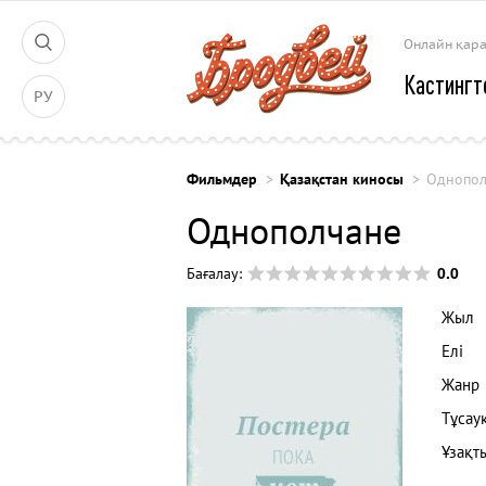
Онлайн қар
Кастингт
РУ
Фильмдер
Қазақстан киносы
Однопол
Однополчане
0.0
Бағалау:
Жыл
Елі
Жанр
Тұсау
Ұзақт