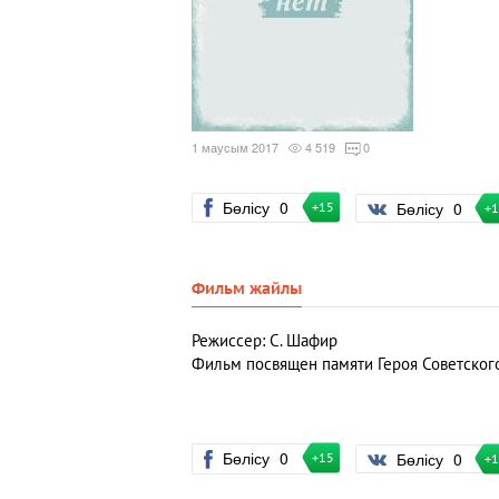
1 маусым 2017
4 519
0
Бөлісу
0
Бөлісу
0
+15
+
Фильм жайлы
Режиссер:
С. Шафир
Фильм посвящен памяти Героя Советског
Бөлісу
0
Бөлісу
0
+15
+