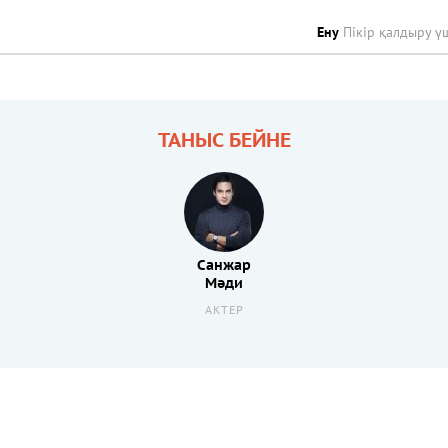
Ену
Пікір қалдыру ү
ТАНЫС БЕЙНЕ
Санжар
Мәди
АКТЕР