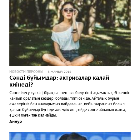
НОВОСТИ ПЕРСОНЫ
3 МАМЫР, 2016
Сәнді бұйымдар: актрисалар қалай
киінеді?
Сәнге ілесу күлкілі, бірақ сәннен тыс болу тіпті ақымақтық. Өткеннің
қайтып оралатын кездері болады, тіпті сән де. Айталық бұрын
әжелеріміз бен аналарымыз пайдаланып, кейін жарамсыз болып
қалған бұйымдар бүгінде әлемдік деңгейде сәнге айналып жатса,
ешкім бұған таң қалмайды.
Айнур