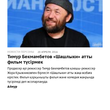
НОВОСТИ ПЕРСОНЫ
20 АПРЕЛЯ, 2016
Тимур Бекмамбетов «Шашлыки» атты
фильм түсірмек
Продюсер әрі режиссер Тимур Бекмамбетов қоюшы-режиссер
Жора Крыжниковпен бірлесіп «Шашлыки» атты жаңа жобаға
кіріспек. Фильм қорқынышты фильм және комедия жанрында
түсіріледі деп жсопарлануда.
Айнур