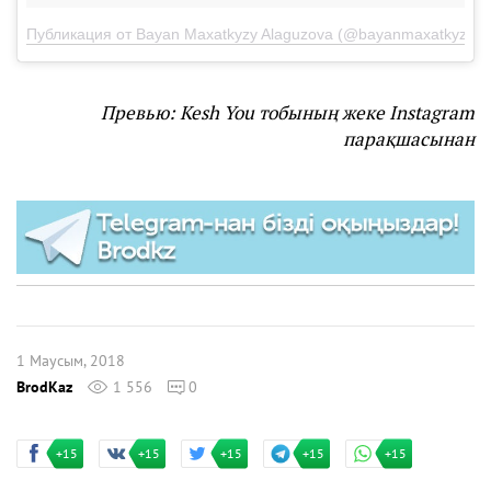
Публикация от Bayan Maxatkyzy Alaguzova (@bayanmaxatkyzy)
Превью: Kesh You тобының жеке Instagram
парақшасынан
1 Маусым, 2018
BrodKaz
1 556
0
+15
+15
+15
+15
+15