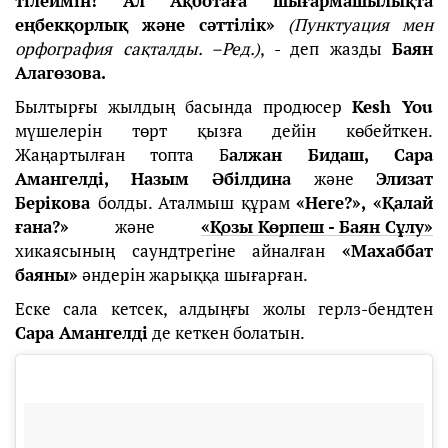
тілеймін! Ал Ақботаға шығармашылықта
еңбекқорлық және сәттілік»
(Пунктуация мен
орфография сақталды. –Ред.)
, - деп жазды
Баян
Алагөзова.
Былтырғы жылдың басында продюсер
Kesh You
мүшелерін төрт қызға дейін көбейткен.
Жаңартылған топта Б
алжан Бидаш, Сара
Амангелді, Назым Әбілдина
және
Элизат
Берікова
болды. Аталмыш құрам
«Неге?», «Қалай
ғана?»
және
«Қозы Көрпеш - Баян Сұлу»
хикаясының саундтрегіне айналған
«Махаббат
баяны»
әндерін жарыққа шығарған.
Еске сала кетсек, алдыңғы жолы герлз-бендтен
Сара Амангелді
де кеткен болатын.