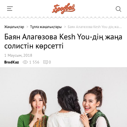
Жаңалықтар
Тұлға жаңалықтары
Баян Алагөзова Kesh You-дің жаңа солистін көрсетті
Баян Алагөзова Kesh You-дің жаңа
солистін көрсетті
1 Маусым, 2018
BrodKaz
1 556
0