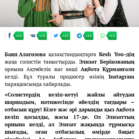
+15
+15
+15
+15
+15
Баян Алагөзова
қазақстандықтарға
Kesh You-дің
жаңа солистін таныстырды.
Элизат Берікованың
орнына Ақтөбелік жас әнші
Ақбота Құрманғали
келді. Бұл туралы продюсер өзінің
Instagram
парақшасында хабарлады.
«Солистердің келіп-кетуі жайлы айтудан
шаршадым, нәтижесінде әйелдің тағдыры –
отбасын құру! Бізге жас әрі дарынды қыз Ақбота
келіп қосылды, жасы 17-де. Ол Элизаттың
орнына келді, ал Элизат жақында тұрмысқа
шығады, оған отбасылық өмірде бақыт