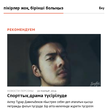
пікірлер жоқ, бірінші болыңыз
Ену
РЕКОМЕНДУЕМ
НОВОСТИ ПЕРСОНЫ
18 МАМЫР, 2016
Спорттық драма түсірілуде
Актер Тұрар Давильбеков «Быстрее себя» деп аталатын қысқа
метражды фильм түсіруде. Бір апта көлемінде жүретін түсірілім