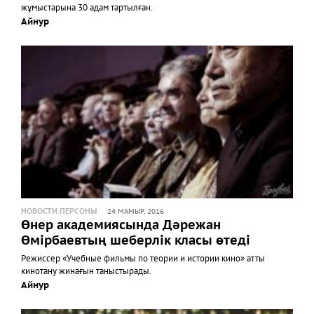
жұмыстарына 30 адам тартылған.
Айнур
НОВОСТИ ПЕРСОНЫ
24 МАМЫР, 2016
Өнер академиясында Дәрежан
Өмірбаевтың шеберлік класы өтеді
Режиссер «Учебные фильмы по теории и истории кино» атты
кинотану жинағын таныстырады.
Айнур