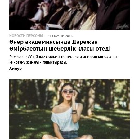
НОВОСТИ ПЕРСОНЫ
24 МАМЫР, 2016
Өнер академиясында Дәрежан
Өмірбаевтың шеберлік класы өтеді
Режиссер «Учебные фильмы по теории и истории кино» атты
кинотану жинағын таныстырады.
Айнур