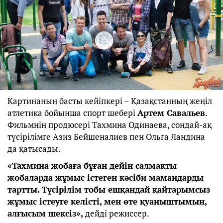
Картинаның басты кейіпкері – Қазақстанның жеңіл
атлетика бойынша спорт шебері
Артем Савальев
.
Фильмнің продюсері Тахмина Одинаева, сондай-ақ
түсірілімге Азиз Бейшеналиев пен Ольга Ландина
да қатысады.
«Тахмина жобаға бұған дейін салмақты
жобаларда жұмыс істеген кәсіби мамандарды
тартты. Түсірілім тобы ешқандай қайтарымсыз
жұмыс істеуге келісті, мен өте қуаныштымын,
алғысым шексіз»,
дейді режиссер.