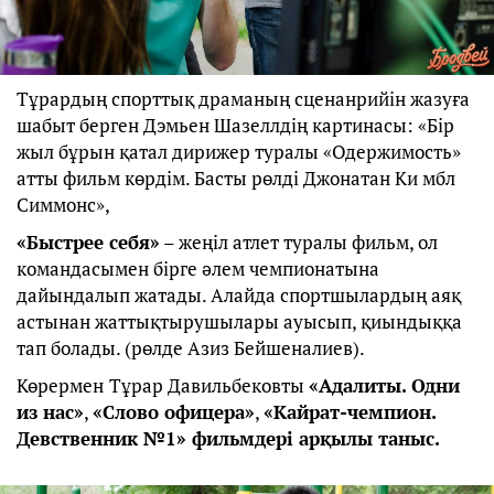
Тұрардың спорттық драманың сценанрийін жазуға
шабыт берген Дэмьен Шазеллдің картинасы: «Бір
жыл бұрын қатал дирижер туралы «Одержимость»
атты фильм көрдім. Басты рөлді Джонатан Ки мбл
Симмонс»,
«Быстрее себя»
– жеңіл атлет туралы фильм, ол
командасымен бірге әлем чемпионатына
дайындалып жатады. Алайда спортшылардың аяқ
астынан жаттықтырушылары ауысып, қиындыққа
тап болады. (рөлде Азиз Бейшеналиев).
Көрермен
Тұрар Давильбековты
«Адалиты. Одни
из нас»
,
«Слово офицера»
,
«Кайрат-чемпион.
Девственник №1»
фильмдері арқылы таныс
.