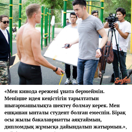
«Мен кинода ережені ұната бермеймін.
Меніңше идея кеңістігін тарылтатын
шығармашылықта шектеу болмау керек. Мен
ешқашан ынталы студент болған емеспін. Бірақ
осы жылы бакалавриатты аяқтаймын,
дипломдық жұмысқа дайындалып жатырмын.»
,