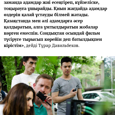
заманда адамдар жиі есеңгіреп, күйзеліске,
тоқырауға ұшырайды. Қиын жағдайда адамдар
өздерін қалай ұстауды білмей жатады.
Қазақстанда мен әлі адамдарға әсер
қалдыратын, алға ұмтылдыратын жобалар
көрген емеспін. Сондықтан осындай фильм
түсіруге тырысып көрейін деп батылдықпен
кірістім»
, дейді Тұрар Давильбеков.