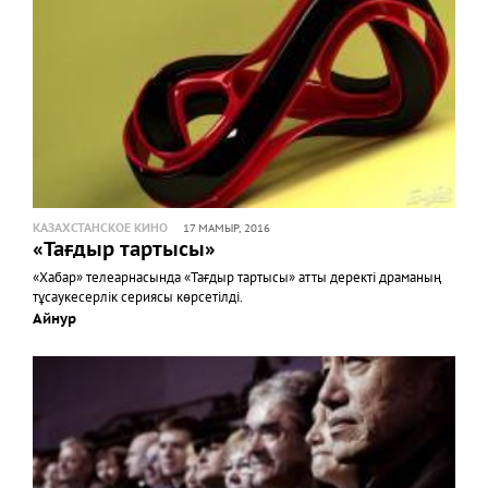
КАЗАХСТАНСКОЕ КИНО
17 МАМЫР, 2016
«Тағдыр тартысы»
«Хабар» телеарнасында «Тағдыр тартысы» атты деректі драманың
тұсаукесерлік сериясы көрсетілді.
Айнур