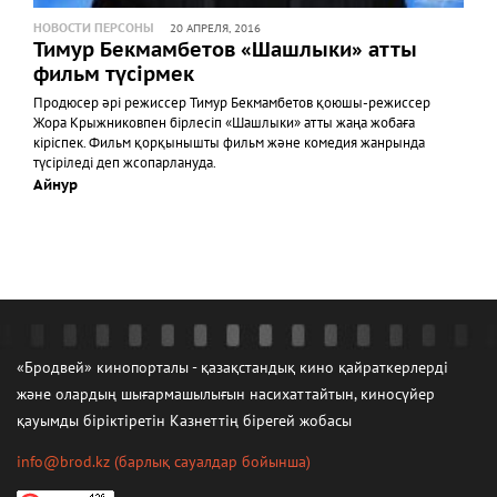
НОВОСТИ ПЕРСОНЫ
20 АПРЕЛЯ, 2016
Тимур Бекмамбетов «Шашлыки» атты
фильм түсірмек
Продюсер әрі режиссер Тимур Бекмамбетов қоюшы-режиссер
Жора Крыжниковпен бірлесіп «Шашлыки» атты жаңа жобаға
кіріспек. Фильм қорқынышты фильм және комедия жанрында
түсіріледі деп жсопарлануда.
Айнур
«Бродвей» кинопорталы - қазақстандық кино қайраткерлерді
және олардың шығармашылығын насихаттайтын, киносүйер
қауымды біріктіретін Казнеттің бірегей жобасы
info@brod.kz
(барлық сауалдар бойынша)