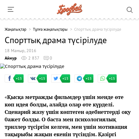
Жаңалықтар
Тұлға жаңалықтары
Спорттық драма түсірілуде
Спорттық драма түсірілуде
18 Мамыр, 2016
Айнур
2 837
0
+15
+15
+15
+15
+15
«
Қысқа метражды фильмдер үшін менде өте
көп идея болды, алайда олар өте күрделі.
Сценарий жазу үшін көптеген әдебиеттерді оқу
0ажет болды. О баста мен психологиялық
триллер түсіргім келген, мен үшін мотивация
тақырыбы жақын екенін түсіндім. Қазіргі