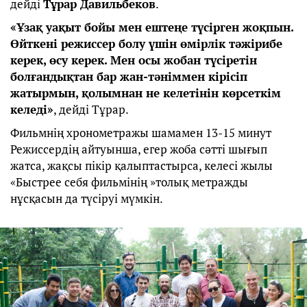
дейді
Тұрар Давильбеков
.
«Ұзақ уақыт бойы мен ештеңе түсірген жоқпын.
Өйткені режиссер болу үшін өмірлік тәжірибе
керек, өсу керек. Мен осы жобан түсіретін
болғандықтан бар жан-тәніммен кірісіп
жатырмын, қолымнан не келетінін көрсеткім
келеді»
, дейді Тұрар.
Фильмнің хронометражы шамамен 13-15 минут
Режиссердің айтуынша, егер жоба сәтті шығып
жатса, жақсы пікір қалыптастырса, келесі жылы
«Быстрее себя фильмінің »толық метражды
нұсқасын да түсіруі мүмкін.