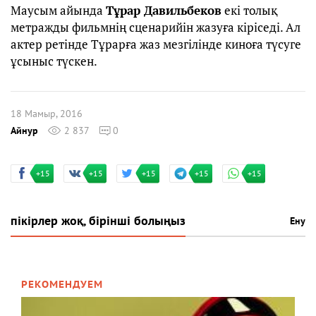
Маусым айында
Тұрар Давильбеков
екі толық
метражды фильмнің сценарийін жазуға кіріседі. Ал
актер ретінде Тұрарға жаз мезгілінде киноға түсуге
ұсыныс түскен.
18 Мамыр, 2016
Айнур
2 837
0
+15
+15
+15
+15
+15
пікірлер жоқ, бірінші болыңыз
Ену
РЕКОМЕНДУЕМ