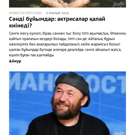
НОВОСТИ ПЕРСОНЫ
3 МАМЫР, 2016
Сәнді бұйымдар: актрисалар қалай
киінеді?
Сәнге ілесу күлкілі, бірақ сәннен тыс болу тіпті ақымақтық. Өткеннің
қайтып оралатын кездері болады, тіпті сән де. Айталық бұрын
әжелеріміз бен аналарымыз пайдаланып, кейін жарамсыз болып
қалған бұйымдар бүгінде әлемдік деңгейде сәнге айналып жатса,
ешкім бұған таң қалмайды.
Айнур