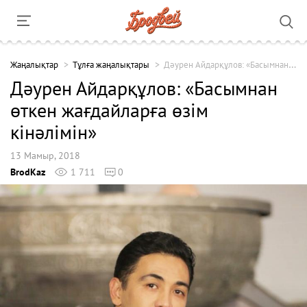
Жаңалықтар
Тұлға жаңалықтары
Дәурен Айдарқұлов: «Басымнан өткен жағдайларға өзім кінәлімін»
Дәурен Айдарқұлов: «Басымнан
өткен жағдайларға өзім
кінәлімін»
13 Мамыр, 2018
BrodKaz
1 711
0