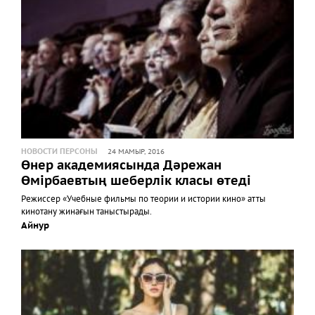
НОВОСТИ ПЕРСОНЫ
24 МАМЫР, 2016
Өнер академиясында Дәрежан
Өмірбаевтың шеберлік класы өтеді
Режиссер «Учебные фильмы по теории и истории кино» атты
кинотану жинағын таныстырады.
Айнур