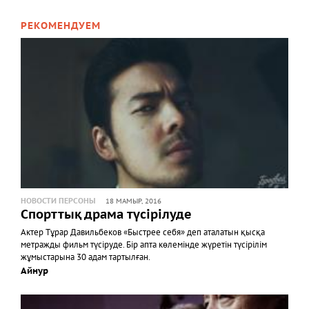
РЕКОМЕНДУЕМ
НОВОСТИ ПЕРСОНЫ
18 МАМЫР, 2016
Спорттық драма түсірілуде
Актер Тұрар Давильбеков «Быстрее себя» деп аталатын қысқа
метражды фильм түсіруде. Бір апта көлемінде жүретін түсірілім
жұмыстарына 30 адам тартылған.
Айнур