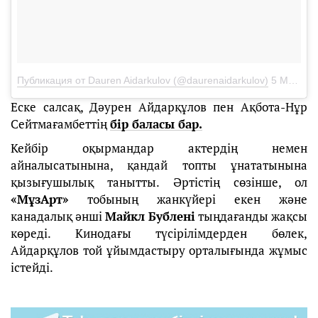
Публикация от Dauren Aidarkulov (@daurenaidarkulov)
5 Май 2018 в 9:51 PDT
Еске салсақ, Дәурен Айдарқұлов пен Ақбота-Нұр
Сейтмағамбеттің
бір баласы бар.
Кейбір оқырмандар актердің немен
айналысатынына, қандай топты ұнататынына
қызығушылық танытты. Әртістің сөзінше, ол
«МұзАрт»
тобының жанкүйері екен және
канадалық әнші
Майкл Бублені
тыңдағанды жақсы
көреді. Кинодағы түсірілімдерден бөлек,
Айдарқұлов той ұйымдастыру орталығында жұмыс
істейді.