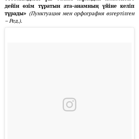
дейін өзім тұратын ата-анамның үйіне келіп
тұрады»
(Пунктуация мен орфография өзгертілген
– Ред.)
.