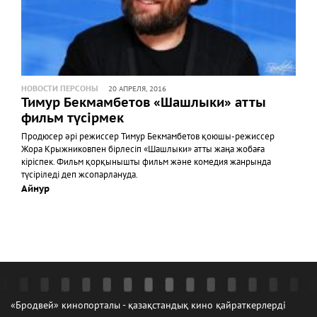
НОВОСТИ ПЕРСОНЫ
20 АПРЕЛЯ, 2016
Тимур Бекмамбетов «Шашлыки» атты
фильм түсірмек
Продюсер әрі режиссер Тимур Бекмамбетов қоюшы-режиссер
Жора Крыжниковпен бірлесіп «Шашлыки» атты жаңа жобаға
кіріспек. Фильм қорқынышты фильм және комедия жанрында
түсіріледі деп жсопарлануда.
Айнур
«Бродвей» кинопорталы - қазақстандық кино қайраткерлерді