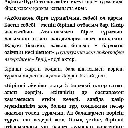
Ақбота-Нұр Сейтмағамбет
екеуі бірге тұрмайды,
бірақ жақсы қарым-қатынаста екен.
«Ақботамен бірге тұрмаймын, себебі ол қарсы.
Басты себебі – менің бірінші отбасым бар. Қазір
жалғызбын. Ата-анаммен бірге тұрамын.
Басымнан өткен жағдайларға өзім кінәлімін.
Жақсы болсын, жаман болсын – барлығы
өзімнің кесірімнен»
(Пунктуация мен орфография
өзгертілген – Ред.)
, - деді актер.
Бірінші жарын қолдап, бала-шағасымен көрісіп
тұрады ма деген сауалға Дәурен былай деді:
«Бірінші әйеліме жаңа 3 бөлмелі пәтер сатып
алып бердім. Екіншісін де баспанамен
қамтамасыз еткім келеді, алайда қазір
мүмкіндігім жоқ болып тұр, сондықтан пәтер
ақысын төлеп тұрамын. Ал балалармен көрісіп
тұруға еш кедергі жоқ. Оның үстіне, бірінші
отбасымдағы үш балам жұмадан жексенбіге