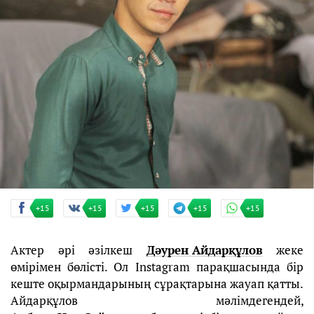
+15
+15
+15
+15
+15
Актер әрі әзілкеш
Дәурен Айдарқұлов
жеке
өмірімен бөлісті. Ол Instagram парақшасында бір
кеште оқырмандарының сұрақтарына жауап қатты.
Айдарқұлов мәлімдегендей,