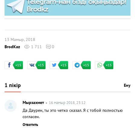
13 Мамыр, 2018
BrodKaz
1 711
0
+15
+15
+15
+15
+15
1 пікір
Ену
Мырзахмет
16 мамыр 2018, 23:12
Да Даурен, ты это четко сказал. Я с тобой полностью
согласен.
Ответить