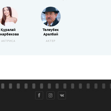
Құралай
Төлеубек
нарбекова
Аралбай
АКТРИСА
АКТЕР