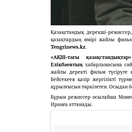
Қазақстандық дерекші-режиссер
қазақтардың өмірі жайлы фильм
Tengrinews.kz
.
«АҚШ-тағы қазақстандықтар
Елікбаевтың
хабарламасына сәй
жайлы деректі фильм түсіруге 
Бейсекеев қазір жергілікті тү
құрылғысын тәркілеген. Осыдан ба
Бұрын режиссер осылайша Монғол
Иранға аттанады.