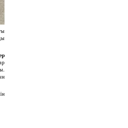
ғы
ды
ер
ар
ы.
ын
ін