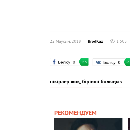
22 Маусым, 2018
BrodKaz
1 505
Бөлісу
0
Бөлісу
0
+15
+
пікірлер жоқ, бірінші болыңыз
РЕКОМЕНДУЕМ