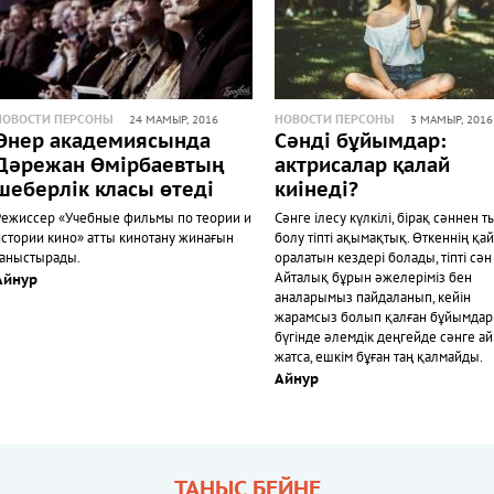
НОВОСТИ ПЕРСОНЫ
НОВОСТИ ПЕРСОНЫ
24 МАМЫР, 2016
3 МАМЫР, 2016
Өнер академиясында
Сәнді бұйымдар:
Дәрежан Өмірбаевтың
актрисалар қалай
шеберлік класы өтеді
киінеді?
Режиссер «Учебные фильмы по теории и
Сәнге ілесу күлкілі, бірақ сәннен т
истории кино» атты кинотану жинағын
болу тіпті ақымақтық. Өткеннің қа
таныстырады.
оралатын кездері болады, тіпті сән 
Айталық бұрын әжелеріміз бен
Айнур
аналарымыз пайдаланып, кейін
жарамсыз болып қалған бұйымдар
бүгінде әлемдік деңгейде сәнге а
жатса, ешкім бұған таң қалмайды.
Айнур
ТАНЫС БЕЙНЕ