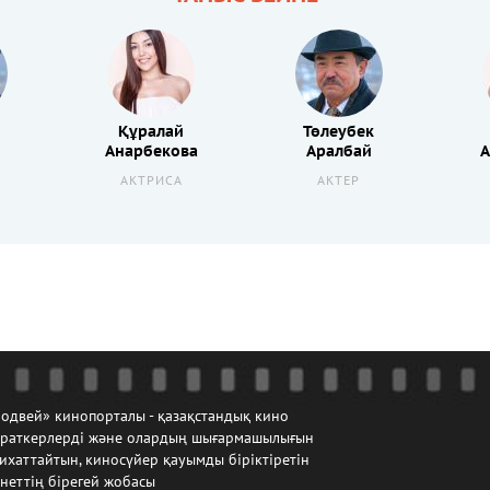
Құралай
Төлеубек
Анарбекова
Аралбай
А
АКТРИСА
АКТЕР
одвей» кинопорталы - қазақстандық кино
йраткерлерді және олардың шығармашылығын
ихаттайтын, киносүйер қауымды біріктіретін
неттің бірегей жобасы