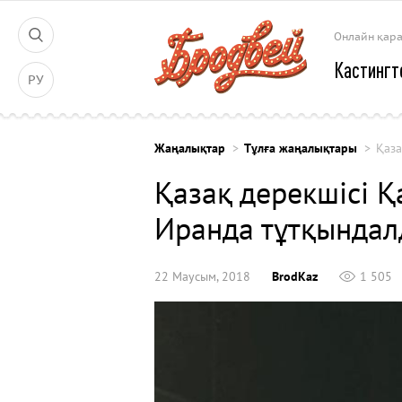
Онлайн қар
Кастингт
РУ
Жаңалықтар
Тұлға жаңалықтары
Қаза
Қазақ дерекшісі Қ
Иранда тұтқында
22 Маусым, 2018
BrodKaz
1 505