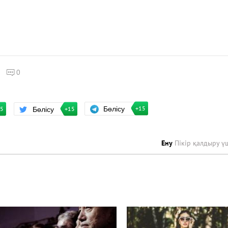
0
Бөлісу
Бөлісу
+15
15
+15
Ену
Пікір қалдыру ү