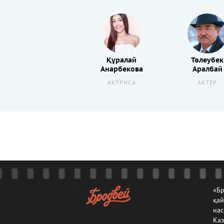
Құралай
Төлеубек
Анарбекова
Аралбай
АКТРИСА
АКТЕР
«Бр
қа
нас
Каз