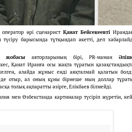
, оператор әрі сценарист
Қанат Бейсекеевті
Иранда
 түсіру барысында тұтқындап әкетті, деп хабарлай
» жобасы
авторларының бірі, PR-маман
Әліш
кес, Қанат Иранға осы жақта тұратын қазақстандықт
келген, алайда жұмыс енді аяқталмай қалатын болд
рмеде отыр, ал оның құны бірнеше мың доллар тұрат
сқа толық ақпаратты әзірге, Елікбаев білмейді.
ия мен Өзбекстанда картиналар түсіріп жүретін, кей