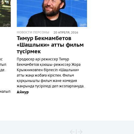
НОВОСТИ ПЕРСОНЫ
20 АПРЕЛЯ, 2016
Тимур Бекмамбетов
«Шашлыки» атты фильм
түсірмек
ыс
Продюсер әрі режиссер Тимур
йтып
Бекмамбетов қоюшы-режиссер Жора
де.
Крыжниковпен бірлесіп «Шашлыки»
атты жаңа жобаға кіріспек. Фильм
қорқынышты фильм және комедия
жанрында түсіріледі деп жсопарлануда.
йналып
Айнур