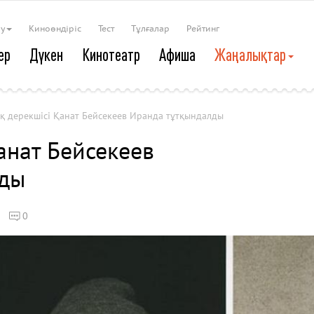
ау
Киноөндіріс
Тест
Тұлғалар
Рейтинг
ер
Дүкен
Кинотеатр
Афиша
Жаңалықтар
қ дерекшісі Қанат Бейсекеев Иранда тұтқындалды
анат Бейсекеев
лды
0