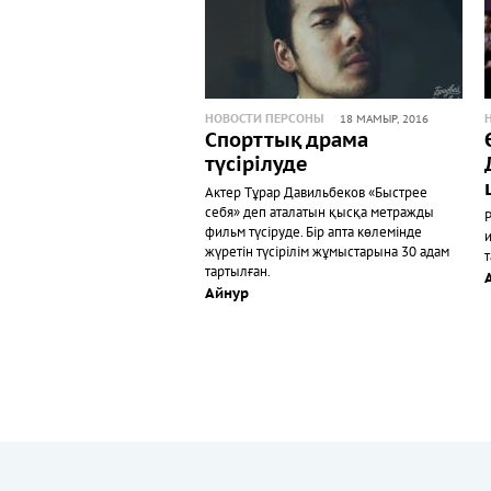
НОВОСТИ ПЕРСОНЫ
18 МАМЫР, 2016
Спорттық драма
түсірілуде
Актер Тұрар Давильбеков «Быстрее
себя» деп аталатын қысқа метражды
фильм түсіруде. Бір апта көлемінде
жүретін түсірілім жұмыстарына 30 адам
тартылған.
Айнур