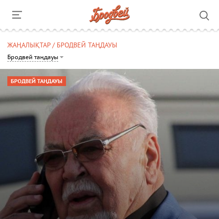
ЖАҢАЛЫҚТАР / БРОДВЕЙ ТАҢДАУЫ
Бродвей таңдауы
БРОДВЕЙ ТАҢДАУЫ