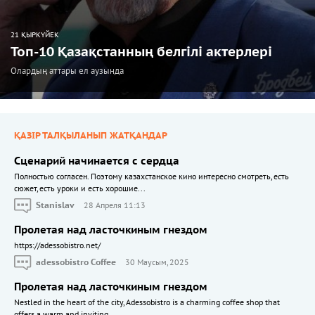
21 ҚЫРКҮЙЕК
Топ-10 Қазақстанның белгілі актерлері
Олардың аттары ел аузында
ҚАЗІР ТАЛҚЫЛАНЫП ЖАТҚАНДАР
Сценарий начинается с сердца
Полностью согласен. Поэтому казахстанское кино интересно смотреть, есть
сюжет, есть уроки и есть хорошие...
Stanislav
28 Апреля 11:13
Пролетая над ласточкиным гнездом
https://adessobistro.net/
adessobistro Coffee
30 Маусым, 2025
Пролетая над ласточкиным гнездом
Nestled in the heart of the city, Adessobistro is a charming coffee shop that
offers a warm and inviting...