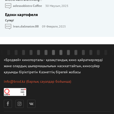
adessobistro Coffee
30 Маусым, 2025
Едоки картофеля
Cупер!
ivan.dalmatov.88
09 Февраля, 2025
«Бродвей» кинопорталы - қазақстандық кино қайраткерлерді
және олардың шығармашылығын насихаттайтын, киносүйер
қауымды біріктіретін Казнеттің бірегей жобасы
info@brod.kz
(барлық сауалдар бойынша)